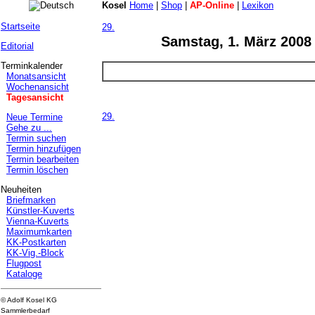
Kosel
Home
|
Shop
|
AP-Online
|
Lexikon
Startseite
29.
Samstag, 1. März 2008
Editorial
Terminkalender
Monatsansicht
Wochenansicht
Tagesansicht
29.
Neue Termine
Gehe zu ...
Termin suchen
Termin hinzufügen
Termin bearbeiten
Termin löschen
Neuheiten
Briefmarken
Künstler-Kuverts
Vienna-Kuverts
Maximumkarten
KK-Postkarten
KK-Vig.-Block
Flugpost
Kataloge
© Adolf Kosel KG
Sammlerbedarf