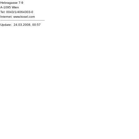
Hebragasse 7-9
A-1095 Wien
Tel: 0043/1/4064303-0
Internet: www.kosel.com
Update: 24.03.2008, 00:57