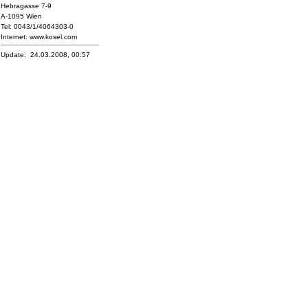
Hebragasse 7-9
A-1095 Wien
Tel: 0043/1/4064303-0
Internet: www.kosel.com
Update: 24.03.2008, 00:57