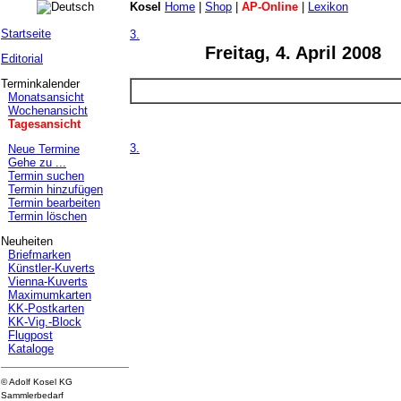
Kosel
Home
|
Shop
|
AP-Online
|
Lexikon
Startseite
3.
Freitag, 4. April 2008
Editorial
Terminkalender
Monatsansicht
Wochenansicht
Tagesansicht
3.
Neue Termine
Gehe zu ...
Termin suchen
Termin hinzufügen
Termin bearbeiten
Termin löschen
Neuheiten
Briefmarken
Künstler-Kuverts
Vienna-Kuverts
Maximumkarten
KK-Postkarten
KK-Vig.-Block
Flugpost
Kataloge
© Adolf Kosel KG
Sammlerbedarf