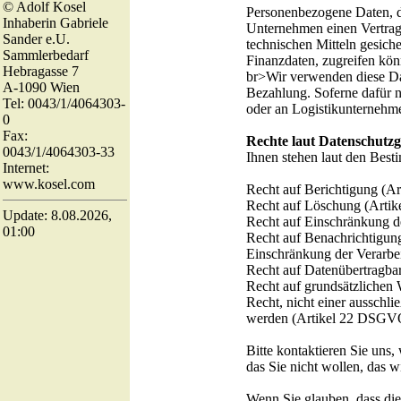
© Adolf Kosel
Personenbezogene Daten, d
Inhaberin Gabriele
Unternehmen einen Vertrag 
Sander e.U.
technischen Mitteln gesiche
Sammlerbedarf
Finanzdaten, zugreifen kön
Hebragasse 7
br>Wir verwenden diese Dat
A-1090 Wien
Bezahlung. Soferne dafür n
Tel: 0043/1/4064303-
oder an Logistikunternehme
0
Fax:
Rechte laut Datenschut
0043/1/4064303-33
Ihnen stehen laut den Bes
Internet:
www.kosel.com
Recht auf Berichtigung (
Recht auf Löschung (Art
Update: 8.08.2026,
Recht auf Einschränkung d
01:00
Recht auf Benachrichtigun
Einschränkung der Verarb
Recht auf Datenübertragba
Recht auf grundsätzlichen
Recht, nicht einer ausschl
werden (Artikel 22 DSGV
Bitte kontaktieren Sie uns,
das Sie nicht wollen, das w
Wenn Sie glauben, dass die