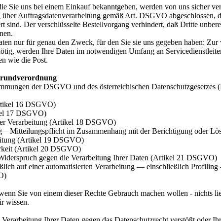
ie Sie uns bei einem Einkauf bekanntgeben, werden von uns sicher v
über Auftragsdatenverarbeitung gemäß Art. DSGVO abgeschlossen, der 
rt sind. Der verschlüsselte Bestellvorgang verhindert, daß Dritte unber
nen.
en nur für genau den Zweck, für den Sie sie uns gegeben haben: Zur v
ötig, werden Ihre Daten im notwendigen Umfang an Servicedienstleite
n wie die Post.
zgrundverordnung
timmungen der DSGVO und des österreichischen Datenschutzgesetzes (
Artikel 16 DSGVO)
ikel 17 DSGVO)
er Verarbeitung (Artikel 18 DSGVO)
g – Mitteilungspflicht im Zusammenhang mit der Berichtigung oder L
eitung (Artikel 19 DSGVO)
rkeit (Artikel 20 DSGVO)
 Widerspruch gegen die Verarbeitung Ihrer Daten (Artikel 21 DSGVO)
ießlich auf einer automatisierten Verarbeitung — einschließlich Profil
O)
 wenn Sie von einem dieser Rechte Gebrauch machen wollen - nichts lieg
ir wissen.
 Verarbeitung Ihrer Daten gegen das Datenschutzrecht verstößt oder Ihr