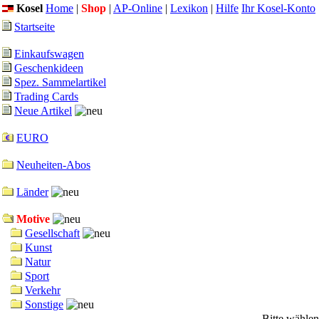
Kosel
Home
|
Shop
|
AP-Online
|
Lexikon
|
Hilfe
Ihr Kosel-Konto
Startseite
Einkaufswagen
Geschenkideen
Spez. Sammelartikel
Trading Cards
Neue Artikel
EURO
Neuheiten-Abos
Länder
Motive
Gesellschaft
Kunst
Natur
Sport
Verkehr
Sonstige
Bitte wählen