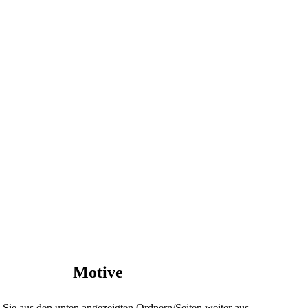
Motive
 Sie aus den unten angezeigten Ordnern/Seiten weiter aus.