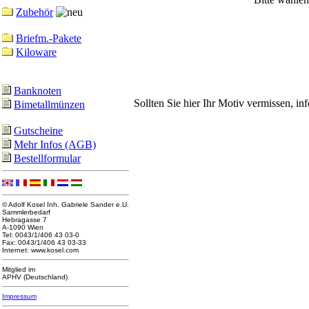
Zubehör
Briefm.-Pakete
Kiloware
Banknoten
Sollten Sie hier Ihr Motiv vermissen, i
Bimetallmünzen
Gutscheine
Mehr Infos (AGB)
Bestellformular
© Adolf Kosel Inh. Gabriele Sander e.U.
Sammlerbedarf
Hebragasse 7
A-1090 Wien
Tel: 0043/1/406 43 03-0
Fax: 0043/1/406 43 03-33
Internet: www.kosel.com
Mitglied im
APHV (Deutschland)
Impressum