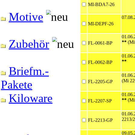
MI-BDA7-26
Motive
07.08
MI-DEPF-26
01.06.
Zubehör
**
(Mi
FL-0061-BP
01.06.
**
FL-0062-BP
Briefm.-
01.06.
(Mi 22
Pakete
FL-2205-GP
Kiloware
01.06.
**
(Mi
FL-2207-SP
01.06.
2213/2
FL-2213-GP
09.05.