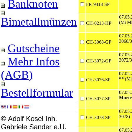
Banknoten
FR-9418-SP
07.05
Bimetallmünzen
(Mi M
CH-0213-HP
07.05
3068/3
CH-3068-GP
Gutscheine
07.05
Mehr Infos
3072/3
CH-3072-GP
(AGB)
07.05
**
(Mi
CH-3076-SP
Bestellformular
07.05
Murte
CH-3077-SP
07.05
3078)
© Adolf Kosel Inh.
CH-3078-SP
Gabriele Sander e.U.
07.05