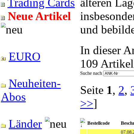
älteren Lag
Trading Cards
insbesonde
Neue Artikel
und bebilde
In dieser A
EURO
109 Artikel
Suche nach
Neuheiten-
Seite
1
,
2
,
Abos
>>
]
Länder
Bestellcode
Besch
07.08