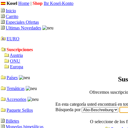
Kosel
Home
|
Shop
Ihr Kosel-Konto
Inicio
Carrito
Especiales Ofertas
Ultimas Novedades
EURO
Suscripciones
Austria
ONU
Europa
Países
Sus
Temáticas
Ofrecemos suscripcio
Accesorios
En esta categoría usted encontrará en to
Búsqueda por
Paquete Sellos
Billetes
O seleccione de los f
Monedas bimetálicas