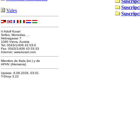
Suscripc
Suscripc
Vales
Suscripc
© Adolf Kosel
Sellos, Monedas, ...
Hebragasse 7
1090 Viena, Austria
Tel: 0043/1/406 43 03-0
Fax: 0043/1/406 43 03-33
Internet: www.kosel.com
Miembro de ifsda (int.) y de
APHV (Alemania)
Update: 6.08.2026, 03:01
T-Shop 3.22