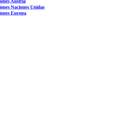
iones Austria
iones Naciones Unidas
iones Europa