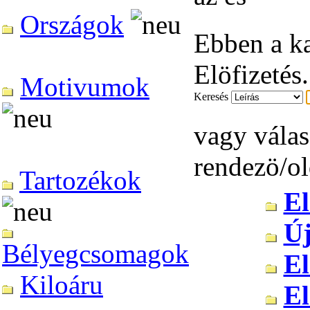
Országok
Ebben a k
Elöfizetés.
Motivumok
Keresés
vagy válas
rendezö/ol
Tartozékok
El
Új
Bélyegcsomagok
El
Kiloáru
El