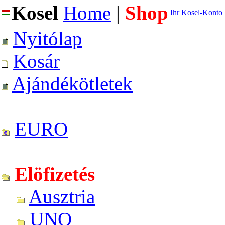
Kosel
Home
|
Shop
Ihr Kosel-Konto
Nyitólap
Kosár
Ajándékötletek
EURO
Elöfizetés
Ausztria
UNO