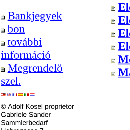
El
Bankjegyek
El
bon
El
további
El
információ
Mo
Megrendelö
Ma
szel.
© Adolf Kosel proprietor
Gabriele Sander
Sammlerbedarf