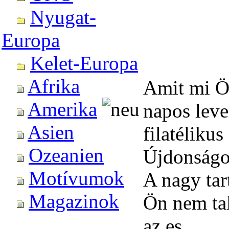
Nyugat-
Europa
Kelet-Europa
Afrika
Amit mi Ön
Amerika
napos leve
Asien
filatéliku
Ozeanien
Újdonságok
Motívumok
A nagy tar
Magazinok
Ön nem tal
az es