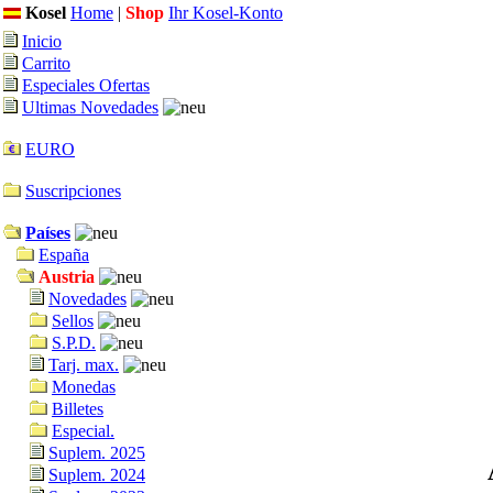
Kosel
Home
|
Shop
Ihr Kosel-Konto
Inicio
Carrito
Especiales Ofertas
Ultimas Novedades
EURO
Suscripciones
Países
España
Austria
Novedades
Sellos
S.P.D.
Tarj. max.
Monedas
Billetes
Especial.
Suplem. 2025
Suplem. 2024