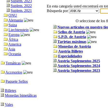
Suplem. 2023
Suplem. 2022
En esta categoría usted encontrará en tot
Suplem. 2021
Búsqueda por
ONU
Alemania
O seleccione de los f
Suiza
Nuevos artículos en nuestro tie
Liechtenstein
Sellos de Austria
Europa
S.P.D. de Austria
África
Tarjetas máximas
America
Monedas de Austria
Asia
Austria Billetes
Oceania
Especialidades
Austria Suplementos 2025
Temáticas
Austria Suplementos 2024
Austria Suplementos 2023
Accesorios
Paquete Sellos
Billetes
Monedas bimetálicas
Vales