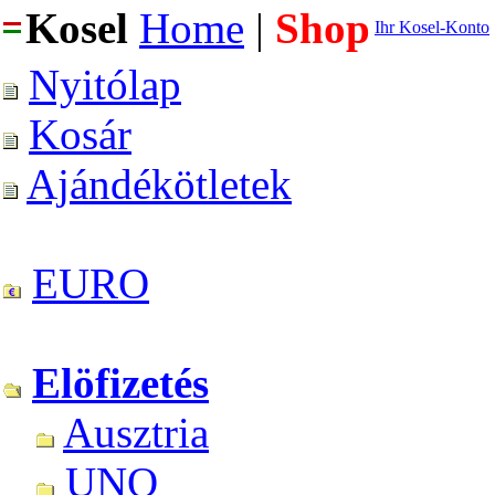
Kosel
Home
|
Shop
Ihr Kosel-Konto
Nyitólap
Kosár
Ajándékötletek
EURO
Elöfizetés
Ausztria
UNO