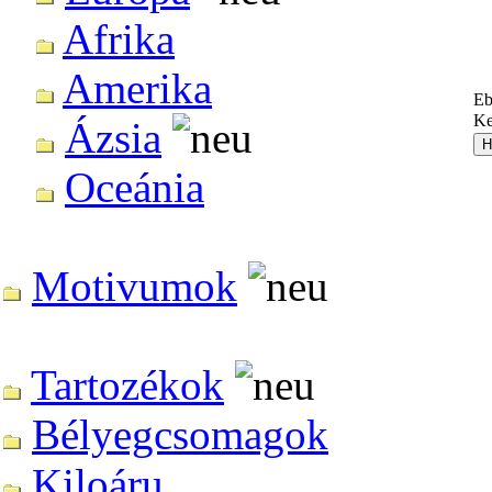
Afrika
Amerika
Eb
Ke
Ázsia
Oceánia
Motivumok
Tartozékok
Bélyegcsomagok
Kiloáru