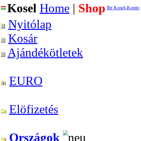
Kosel
Home
|
Shop
Ihr Kosel-Konto
Nyitólap
Kosár
Ajándékötletek
EURO
Elöfizetés
Országok