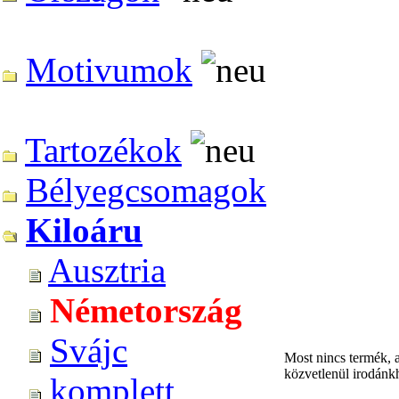
Motivumok
Tartozékok
Bélyegcsomagok
Kiloáru
Ausztria
Németország
Svájc
Most nincs termék, a
közvetlenül irodánkh
komplett