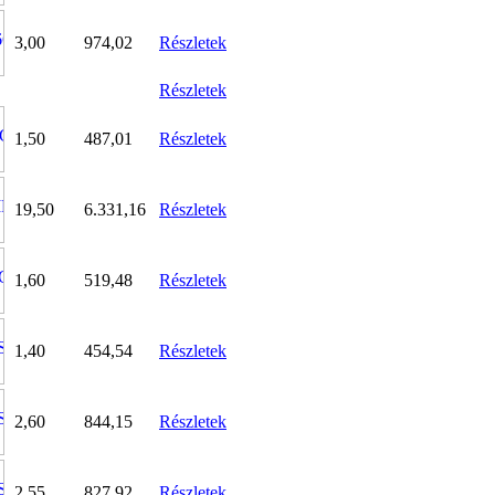
3,00
974,02
Részletek
Részletek
1,50
487,01
Részletek
19,50
6.331,16
Részletek
1,60
519,48
Részletek
1,40
454,54
Részletek
2,60
844,15
Részletek
2,55
827,92
Részletek