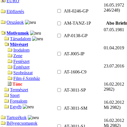
EURO
16.05.197
246/248)
AH-0246-GP
Elöfizetés
Országok
AM-TANZ-1P
Abo Brief
07.05.198
Motivumok
AP-0138-GP
Társadalom
Müvészet
01.04.201
Irodalom
AT-J005-IP
Zene
Festészet
23.07.201
Épitészet
AT-1606-C9
Szobrászat
Film é.Szinház
16.02.201
Tánc
2982)
Természet
AT-3011-SP
Sport
Forgalom
16.02.201
Egyéb
Mi 2982)
AT-3011-SM
Tartozékok
16.02.201
Bélyegcsomagok
Mi 2982)
AT-3011-S1