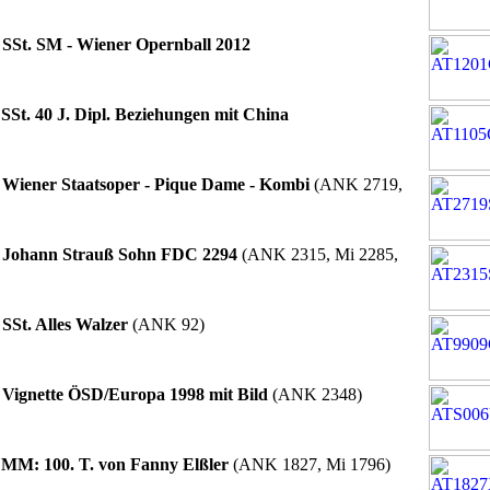
2
SSt. SM - Wiener Opernball 2012
1
SSt. 40 J. Dipl. Beziehungen mit China
7
Wiener Staatsoper - Pique Dame - Kombi
(ANK 2719,
9
Johann Strauß Sohn FDC 2294
(ANK 2315, Mi 2285,
9
SSt. Alles Walzer
(ANK 92)
8
Vignette ÖSD/Europa 1998 mit Bild
(ANK 2348)
4
MM: 100. T. von Fanny Elßler
(ANK 1827, Mi 1796)