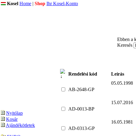
Kosel
Home
|
Shop
Ihr Kosel-Konto
Ebben a k
Keresés
Rendelési kód
Leírás
05.05.199
AB-2648-GP
15.07.201
AD-0013-BP
Nyitólap
Kosár
16.05.198
Ajándékötletek
AD-0313-GP