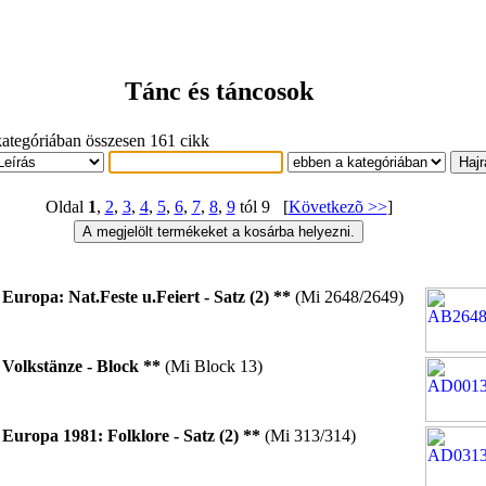
Tánc és táncosok
ategóriában összesen 161 cikk
Oldal
1
,
2
,
3
,
4
,
5
,
6
,
7
,
8
,
9
tól 9 [
Következõ >>
]
8
Europa: Nat.Feste u.Feiert - Satz (2) **
(Mi 2648/2649)
6
Volkstänze - Block **
(Mi Block 13)
1
Europa 1981: Folklore - Satz (2) **
(Mi 313/314)