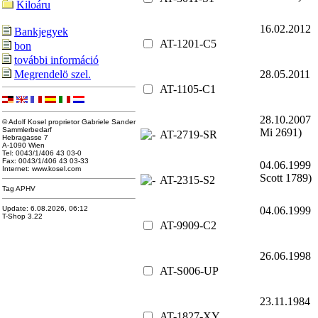
Kiloáru
16.02.201
Bankjegyek
AT-1201-C5
bon
további információ
28.05.201
Megrendelö szel.
AT-1105-C1
28.10.200
© Adolf Kosel proprietor Gabriele Sander
Sammlerbedarf
Mi 2691)
AT-2719-SR
Hebragasse 7
A-1090 Wien
Tel: 0043/1/406 43 03-0
Fax: 0043/1/406 43 03-33
04.06.199
Internet: www.kosel.com
Scott 1789)
AT-2315-S2
Tag APHV
04.06.199
Update: 6.08.2026, 06:12
T-Shop 3.22
AT-9909-C2
26.06.199
AT-S006-UP
23.11.198
AT-1827-XY