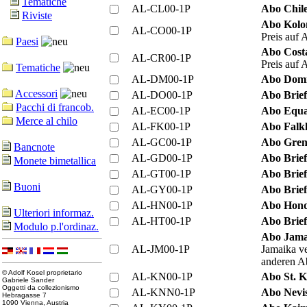
Tematiche
AL-CL00-1P
Abo Chile
Riviste
Abo Kolom
AL-CO00-1P
Preis auf 
Paesi
Abo Costa
AL-CR00-1P
Preis auf 
Tematiche
AL-DM00-1P
Abo Domi
Accessori
AL-DO00-1P
Abo Brie
Pacchi di francob.
AL-EC00-1P
Abo Equa
Merce al chilo
AL-FK00-1P
Abo Falkl
AL-GC00-1P
Abo Grena
Bancnote
AL-GD00-1P
Abo Brie
Monete bimetallica
AL-GT00-1P
Abo Brie
Buoni
AL-GY00-1P
Abo Brie
AL-HN00-1P
Abo Hond
Ulteriori informaz.
AL-HT00-1P
Abo Brief
Modulo p.l'ordinaz.
Abo Jamai
AL-JM00-1P
Jamaika ve
anderen Ab
© Adolf Kosel proprietario
AL-KN00-1P
Abo St. K
Gabriele Sander
Oggetti da collezionismo
AL-KNN0-1P
Abo Nevi
Hebragasse 7
1090 Vienna, Austria