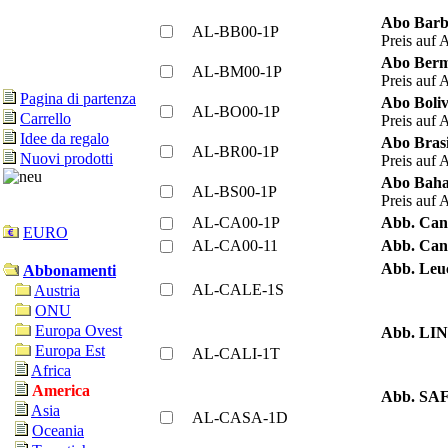
Abo Barba
AL-BB00-1P
Preis auf 
Abo Berm
AL-BM00-1P
Preis auf 
Pagina di partenza
Abo Boliv
AL-BO00-1P
Carrello
Preis auf 
Idee da regalo
Abo Brasi
AL-BR00-1P
Nuovi prodotti
Preis auf 
Abo Baha
AL-BS00-1P
Preis auf 
AL-CA00-1P
Abb. Cana
EURO
AL-CA00-11
Abb. Ca
Abb. Leu
Abbonamenti
AL-CALE-1S
Austria
ONU
Europa Ovest
Abb. LIN
Europa Est
AL-CALI-1T
Africa
America
Abb. SAF
Asia
AL-CASA-1D
Oceania