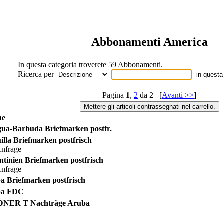
Abbonamenti America
In questa categoria troverete 59 Abbonamenti.
Ricerca per
Pagina
1
,
2
da 2 [
Avanti >>
]
ne
gua-Barbuda Briefmarken postfr.
lla Briefmarken postfrisch
Anfrage
tinien Briefmarken postfrisch
Anfrage
 Briefmarken postfrisch
ba FDC
DNER T Nachträge Aruba