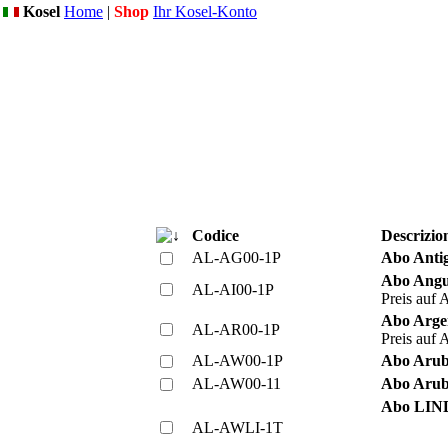
Kosel
Home
|
Shop
Ihr Kosel-Konto
Codice
Descrizio
AL-AG00-1P
Abo Anti
Abo Angui
AL-AI00-1P
Preis auf 
Abo Argen
AL-AR00-1P
Preis auf 
AL-AW00-1P
Abo Aruba
AL-AW00-11
Abo Aru
Abo LIN
AL-AWLI-1T