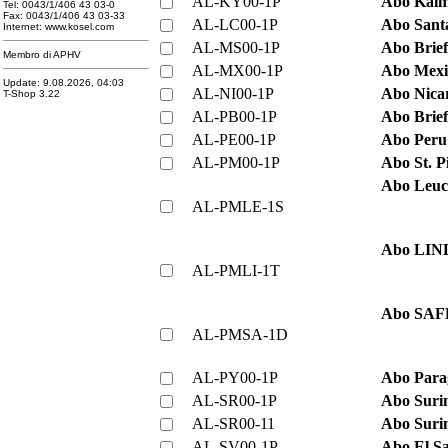
AL-KY00-1P
Abo Kaima
Tel: 0043/1/406 43 03-0
Fax: 0043/1/406 43 03-33
AL-LC00-1P
Abo Santa
Internet: www.kosel.com
AL-MS00-1P
Abo Brie
Membro di APHV
AL-MX00-1P
Abo Mexik
Update: 9.08.2026, 04:03
AL-NI00-1P
Abo Nicar
T-Shop 3.22
AL-PB00-1P
Abo Brie
AL-PE00-1P
Abo Peru 
AL-PM00-1P
Abo St. P
Abo Leuc
AL-PMLE-1S
Abo LIND
AL-PMLI-1T
Abo SAFE
AL-PMSA-1D
AL-PY00-1P
Abo Parag
AL-SR00-1P
Abo Suri
AL-SR00-11
Abo Sur
AL-SV00-1P
Abo El Sa