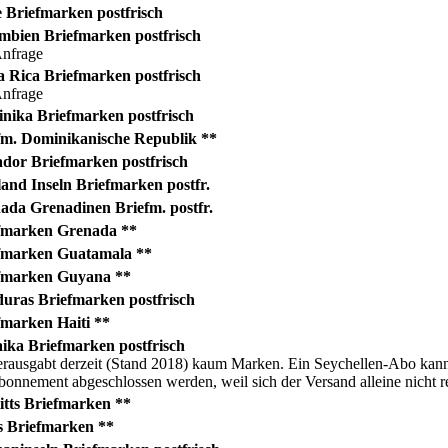
 Briefmarken postfrisch
bien Briefmarken postfrisch
Anfrage
 Rica Briefmarken postfrisch
Anfrage
nika Briefmarken postfrisch
fm. Dominikanische Republik **
dor Briefmarken postfrisch
and Inseln Briefmarken postfr.
da Grenadinen Briefm. postfr.
fmarken Grenada **
fmarken Guatamala **
fmarken Guyana **
uras Briefmarken postfrisch
marken Haiti **
ka Briefmarken postfrisch
rausgabt derzeit (Stand 2018) kaum Marken. Ein Seychellen-Abo kann
onnement abgeschlossen werden, weil sich der Versand alleine nicht 
itts Briefmarken **
s Briefmarken **