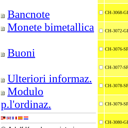
Bancnote
CH-3068-G
Monete bimetallica
CH-3072-G
CH-3076-S
Buoni
CH-3077-S
Ulteriori informaz.
CH-3078-S
Modulo
p.l'ordinaz.
CH-3079-S
CH-3080-G