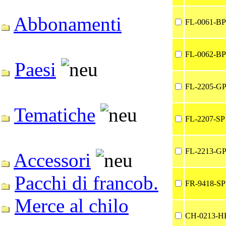
Abbonamenti
FL-0061-BP
FL-0062-BP
Paesi
FL-2205-G
Tematiche
FL-2207-SP
FL-2213-G
Accessori
Pacchi di francob.
FR-9418-SP
Merce al chilo
CH-0213-H