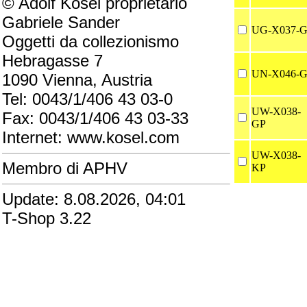
© Adolf Kosel proprietario
Gabriele Sander
UG-X037-
Oggetti da collezionismo
Hebragasse 7
UN-X046-
1090 Vienna, Austria
Tel: 0043/1/406 43 03-0
UW-X038-
Fax: 0043/1/406 43 03-33
GP
Internet: www.kosel.com
UW-X038-
Membro di APHV
KP
Update: 8.08.2026, 04:01
T-Shop 3.22