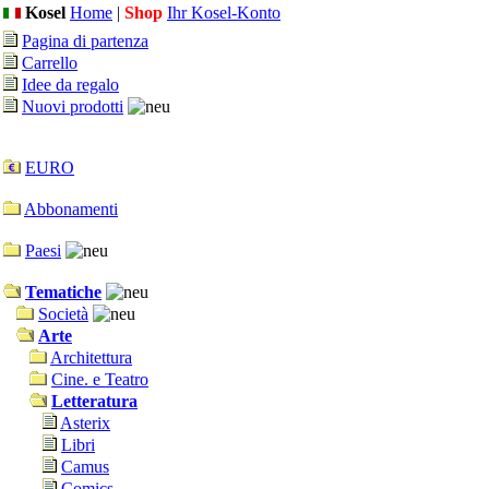
Kosel
Home
|
Shop
Ihr Kosel-Konto
Pagina di partenza
Carrello
Idee da regalo
Nuovi prodotti
EURO
Abbonamenti
Paesi
Tematiche
Società
Arte
Architettura
Cine. e Teatro
Letteratura
Asterix
Libri
Camus
Comics