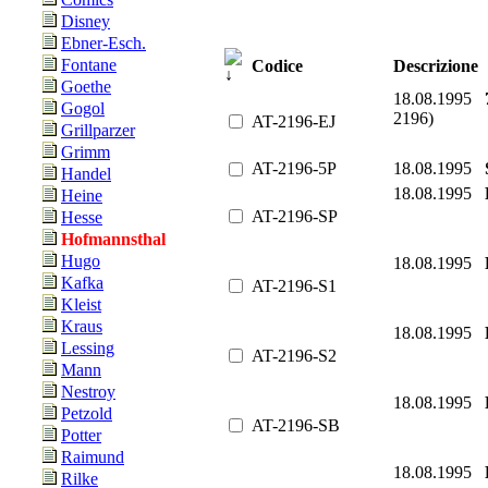
Disney
Ebner-Esch.
Fontane
Codice
Descrizione
Goethe
18.08.1995
Gogol
2196)
AT-2196-EJ
Grillparzer
Grimm
AT-2196-5P
18.08.1995
Handel
18.08.1995
Heine
AT-2196-SP
Hesse
Hofmannsthal
Hugo
18.08.1995
Kafka
AT-2196-S1
Kleist
Kraus
18.08.1995
Lessing
AT-2196-S2
Mann
Nestroy
18.08.1995
Petzold
AT-2196-SB
Potter
Raimund
18.08.1995
Rilke