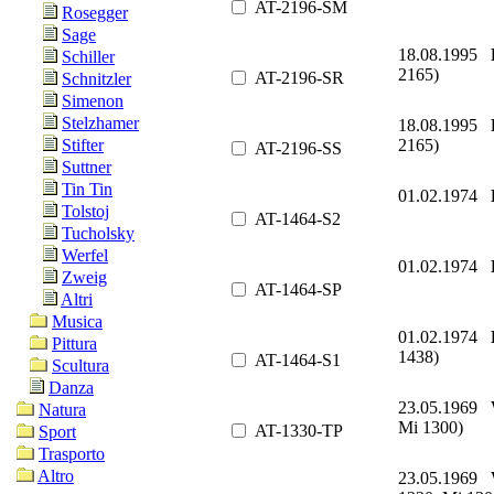
AT-2196-SM
Rosegger
Sage
18.08.1995
Schiller
2165)
AT-2196-SR
Schnitzler
Simenon
Stelzhamer
18.08.1995
2165)
Stifter
AT-2196-SS
Suttner
Tin Tin
01.02.1974
Tolstoj
AT-1464-S2
Tucholsky
Werfel
01.02.1974
Zweig
AT-1464-SP
Altri
Musica
01.02.1974
Pittura
1438)
AT-1464-S1
Scultura
Danza
23.05.1969
Natura
Mi 1300)
AT-1330-TP
Sport
Trasporto
Altro
23.05.1969