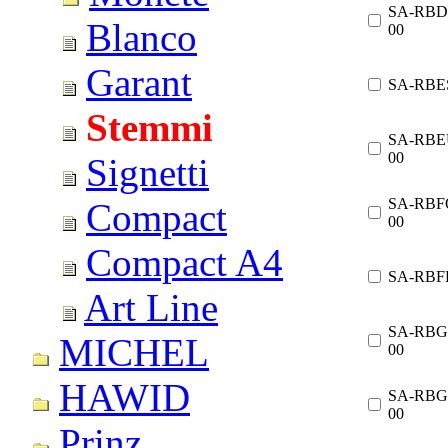
SA-RBD
Blanco
00
Garant
SA-RBE
Stemmi
SA-RBE
00
Signetti
SA-RBF
Compact
00
Compact A4
SA-RBF
Art Line
SA-RBG
MICHEL
00
HAWID
SA-RBG
00
Prinz