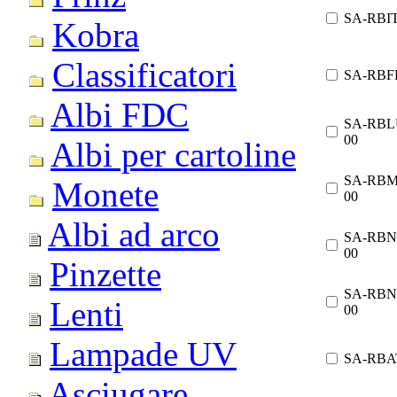
SA-RBIT
Kobra
Classificatori
SA-RBF
Albi FDC
SA-RBL
00
Albi per cartoline
SA-RBM
Monete
00
Albi ad arco
SA-RBN
00
Pinzette
SA-RBN
Lenti
00
Lampade UV
SA-RBA
Asciugare