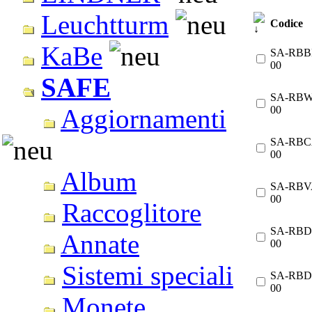
Leuchtturm
Codice
KaBe
SA-RBB
00
SAFE
SA-RBW
00
Aggiornamenti
SA-RBC
00
Album
SA-RBV
00
Raccoglitore
SA-RBD
Annate
00
Sistemi speciali
SA-RBD
00
Monete