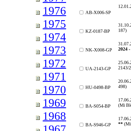
12.01
1976
AB-X006-SP
1975
31.10
187)
KZ-0187-BP
1974
31.07.
1973
2024 -
NK-X008-GP
1972
25.06
2143/2
UA-2143-GP
1971
20.06
1970
498)
HU-0498-BP
1969
17.06
(Mi Bl
BA-S054-BP
1968
17.06
**
(Mi
BA-S946-GP
1967