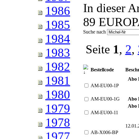
In dieser A
1986
89 EUROPA
1985
Suche nach
1984
Seite
1
,
2
,
1983
1982
Bestellcode
Besch
1981
Abo 
AM-EU00-1P
1980
AM-EU00-1G
Abo 
1979
Abo 
AM-EU00-11
1978
12.01
AB-X006-BP
1977