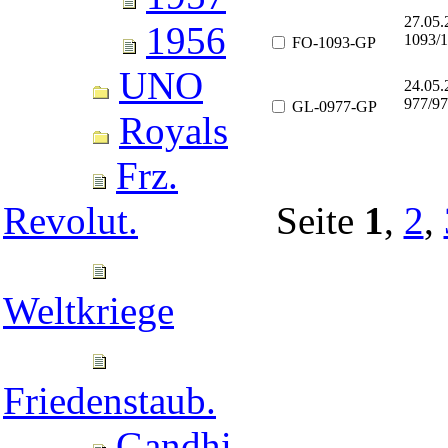
27.05.
1956
1093/1
FO-1093-GP
UNO
24.05
977/97
GL-0977-GP
Royals
Frz.
Seite
1
,
2
,
Revolut.
Weltkriege
Friedenstaub.
Gandhi