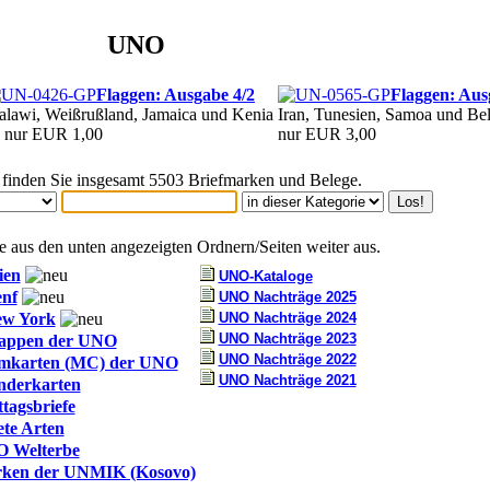
UNO
Flaggen: Ausgabe 4/2
Flaggen: Aus
lawi, Weißrußland, Jamaica und Kenia
Iran, Tunesien, Samoa und Bel
 nur EUR 1,00
nur EUR 3,00
e finden Sie insgesamt 5503 Briefmarken und Belege.
 aus den unten angezeigten Ordnern/Seiten weiter aus.
en
UNO-Kataloge
nf
UNO Nachträge 2025
w York
UNO Nachträge 2024
UNO Nachträge 2023
appen der UNO
UNO Nachträge 2022
karten (MC) der UNO
UNO Nachträge 2021
derkarten
ttagsbriefe
te Arten
 Welterbe
rken der UNMIK (Kosovo)