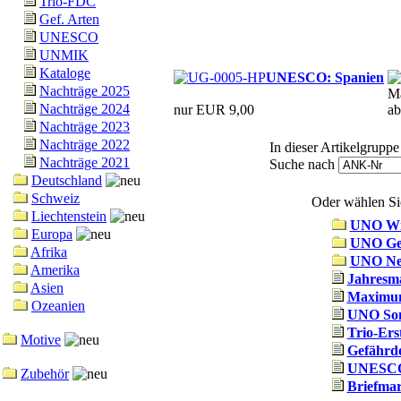
Trio-FDC
Gef. Arten
UNESCO
UNMIK
Kataloge
UNESCO: Spanien
Nachträge 2025
Ma
Nachträge 2024
nur EUR 9,00
ab
Nachträge 2023
Nachträge 2022
In dieser Artikelgrupp
Nachträge 2021
Suche nach
Deutschland
Schweiz
Oder wählen Sie
Liechtenstein
UNO Wi
Europa
UNO Ge
Afrika
UNO Ne
Amerika
Jahresm
Asien
Maximum
Ozeanien
UNO Son
Trio-Ers
Motive
Gefährde
UNESCO
Zubehör
Briefma