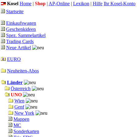
Kosel
Home
|
Shop
|
AP-Online
|
Lexikon
|
Hilfe
Ihr Kosel-Konto
Startseite
Einkaufswagen
Geschenkideen
Spez. Sammelartikel
Trading Cards
Neue Artikel
EURO
Neuheiten-Abos
Länder
Österreich
UNO
Wien
Genf
New York
Mappen
MC
Sonderkarten