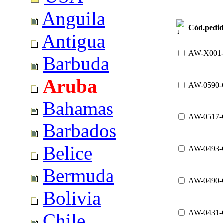
Anguila
Cód.pedi
Antigua
AW-X001
Barbuda
Aruba
AW-0590
Bahamas
AW-0517
Barbados
Belice
AW-0493
Bermuda
AW-0490
Bolivia
AW-0431
Chile