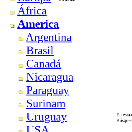
África
America
Argentina
Brasil
Canadá
Nicaragua
Paraguay
Surinam
Uruguay
En esta 
Búsque
USA