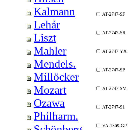
Kalmann
AT-2747-SF
Lehár
AT-2747-SR
Liszt
Mahler
AT-2747-YX
Mendels.
AT-2747-SP
Millöcker
Mozart
AT-2747-SM
Ozawa
AT-2747-S1
Philharm.
Schönberg
VA-1369-GP