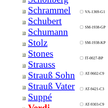
Schrammel
VA-1369-G1
Schubert
SM-1938-GP
Schumann
Stolz
SM-1938-KP
Stones
IT-0027-BP
Strauss
Strauß Sohn
AT-9602-C9
Strauß Vater
AT-9421-C3
Suppé
AT-9303-C9
Verdi