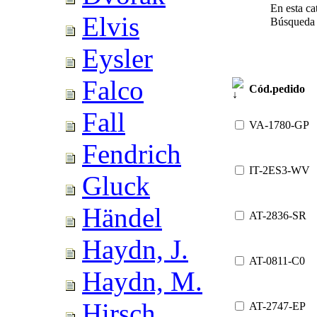
En esta ca
Elvis
Búsqueda
Eysler
Falco
Cód.pedido
Fall
VA-1780-GP
Fendrich
IT-2ES3-WV
Gluck
Händel
AT-2836-SR
Haydn, J.
AT-0811-C0
Haydn, M.
Hirsch
AT-2747-EP