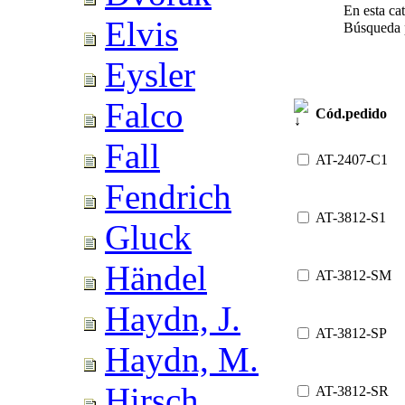
En esta cat
Elvis
Búsqueda
Eysler
Falco
Cód.pedido
Fall
AT-2407-C1
Fendrich
AT-3812-S1
Gluck
Händel
AT-3812-SM
Haydn, J.
AT-3812-SP
Haydn, M.
Hirsch
AT-3812-SR