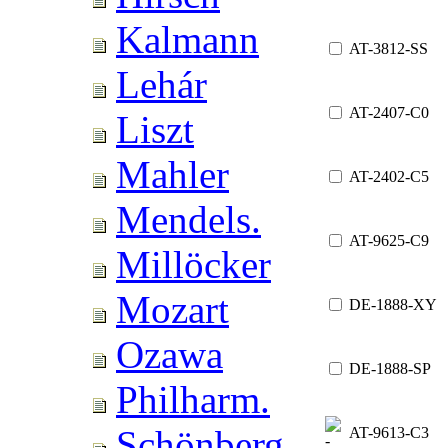
Kalmann
AT-3812-SS
Lehár
AT-2407-C0
Liszt
Mahler
AT-2402-C5
Mendels.
AT-9625-C9
Millöcker
Mozart
DE-1888-XY
Ozawa
DE-1888-SP
Philharm.
Schönberg
AT-9613-C3