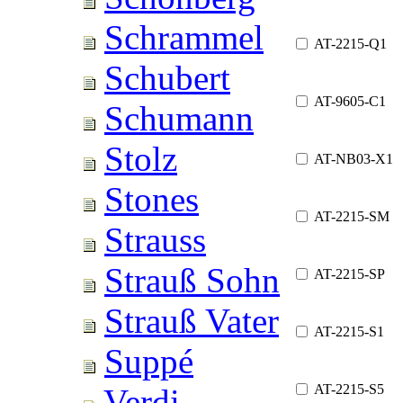
Schrammel
AT-2215-Q1
Schubert
AT-9605-C1
Schumann
Stolz
AT-NB03-X1
Stones
AT-2215-SM
Strauss
Strauß Sohn
AT-2215-SP
Strauß Vater
AT-2215-S1
Suppé
AT-2215-S5
Verdi