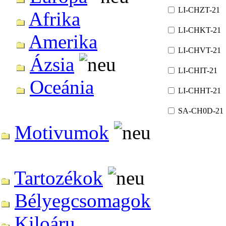
LI-CHZT-21
Afrika
LI-CHKT-21
Amerika
LI-CHVT-21
Ázsia
LI-CHIT-21
Oceánia
LI-CHHT-21
SA-CH0D-21
Motivumok
Tartozékok
Bélyegcsomagok
Kiloáru