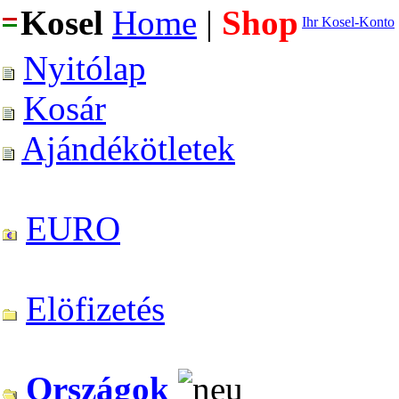
Kosel
Home
|
Shop
Ihr Kosel-Konto
Nyitólap
Kosár
Ajándékötletek
EURO
Elöfizetés
Országok