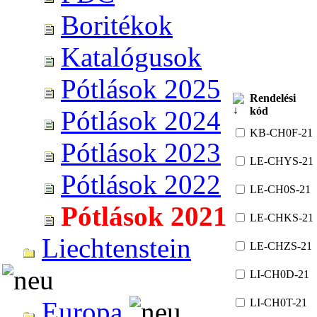
Boritékok
Katalógusok
Pótlások 2025
Rendelési
kód
Pótlások 2024
KB-CH0F-21
Pótlások 2023
LE-CHYS-21
Pótlások 2022
LE-CH0S-21
Pótlások 2021
LE-CHKS-21
Liechtenstein
LE-CHZS-21
LI-CH0D-21
LI-CH0T-21
Europa