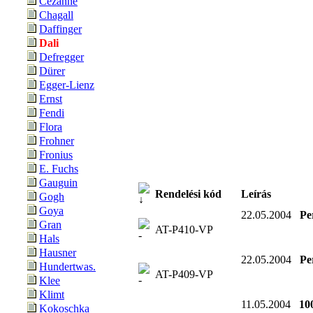
Cézanne
Chagall
Daffinger
Dali
Defregger
Dürer
Egger-Lienz
Ernst
Fendi
Flora
Frohner
Fronius
E. Fuchs
Gauguin
Rendelési kód
Leírás
Gogh
Goya
22.05.2004
Pe
Gran
AT-P410-VP
Hals
Hausner
22.05.2004
Pe
Hundertwas.
AT-P409-VP
Klee
Klimt
11.05.2004
10
Kokoschka