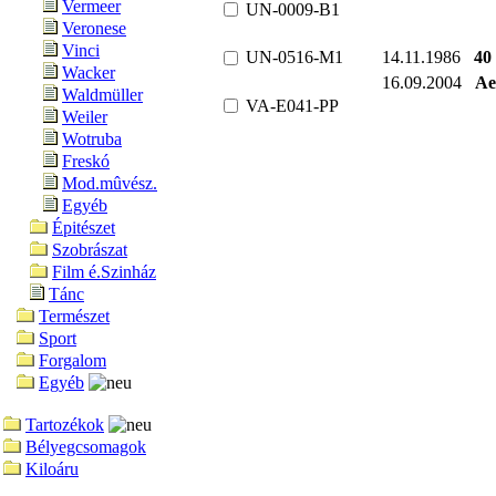
Vermeer
UN-0009-B1
Veronese
Vinci
UN-0516-M1
14.11.1986
40
Wacker
16.09.2004
Ae
Waldmüller
VA-E041-PP
Weiler
Wotruba
Freskó
Mod.mûvész.
Egyéb
Épitészet
Szobrászat
Film é.Szinház
Tánc
Természet
Sport
Forgalom
Egyéb
Tartozékok
Bélyegcsomagok
Kiloáru