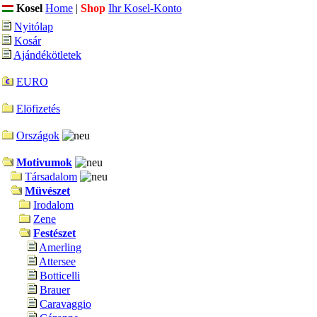
Kosel
Home
|
Shop
Ihr Kosel-Konto
Nyitólap
Kosár
Ajándékötletek
EURO
Elöfizetés
Országok
Motivumok
Társadalom
Müvészet
Irodalom
Zene
Festészet
Amerling
Attersee
Botticelli
Brauer
Caravaggio