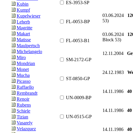
ES-3953-SP
Kubin
Kumpf
03.06.2024
12
Kupelwieser
53)
FL-0053-BP
Leherb
Magritte
Makart
03.06.2024
12
Block 53)
Matisse
FL-0053-B1
Maulpertsch
Michelangelo
12.11.2004
Ge
Miro
SM-2172-GP
Mondrian
Monet
24.12.1983
We
Mucha
ST-0850-GP
Picasso
Raffaello
14.11.1986
40
Rembrandt
UN-0009-BP
Renoir
Rubens
14.11.1986
40
Schiele
UN-0515-GP
Tizian
Vasarely
Velazquez
14.11.1986
40