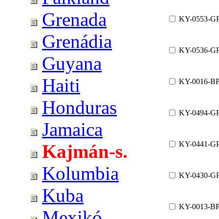
Grenada
KY-0553-G
Grenádia
KY-0536-G
Guyana
Haiti
KY-0016-B
Honduras
KY-0494-G
Jamaica
KY-0441-G
Kajmán-s.
Kolumbia
KY-0430-G
Kuba
KY-0013-B
Mexikó