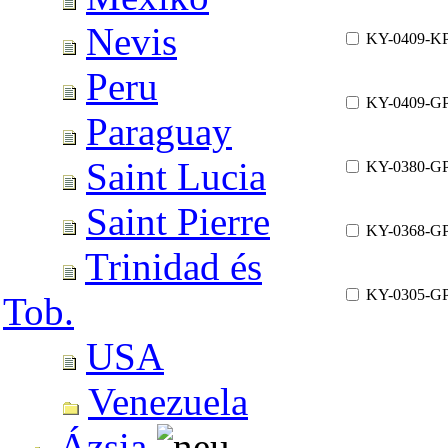
Nevis
KY-0409-K
Peru
KY-0409-G
Paraguay
Saint Lucia
KY-0380-G
Saint Pierre
KY-0368-G
Trinidad és
KY-0305-G
Tob.
USA
Venezuela
Ázsia