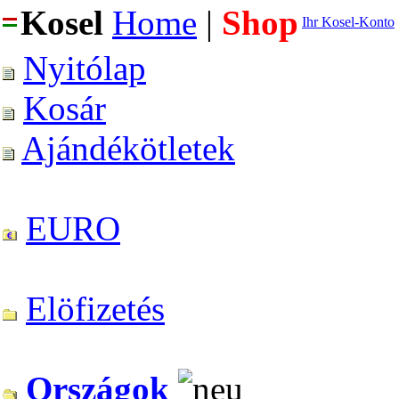
Kosel
Home
|
Shop
Ihr Kosel-Konto
Nyitólap
Kosár
Ajándékötletek
EURO
Elöfizetés
Országok