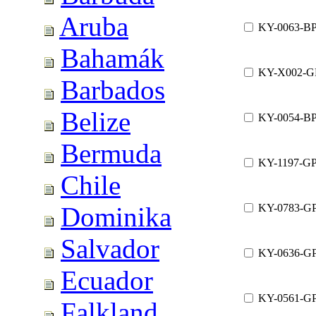
Aruba
KY-0063-B
Bahamák
KY-X002-G
Barbados
Belize
KY-0054-B
Bermuda
KY-1197-G
Chile
KY-0783-G
Dominika
Salvador
KY-0636-G
Ecuador
KY-0561-G
Falkland