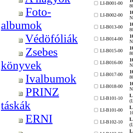
1
LI-B001-00
8
Foto-
1
LI-B002-00
N
albumok
1
LI-B013-00
8
Védöfóliák
1
LI-B014-00
N
1
Zsebes
LI-B015-00
8
1
könyvek
LI-B016-00
N
1
LI-B017-00
Ivalbumok
8
1
LI-B018-00
PRINZ
N
L
LI-B101-10
(
táskák
L
LI-B101-00
1
ERNI
L
LI-B102-10
(
L