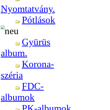
Nyomtatvány.
Pótlások
Gyürüs
album.
Korona-
széria
FDC-
albumok
PK-albumok