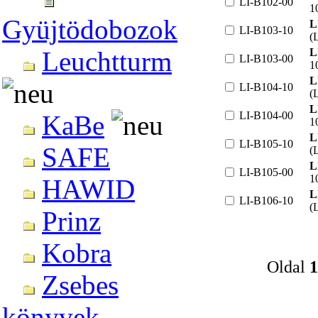
LI-B102-00
1
Gyüjtödobozok
L
LI-B103-10
(
L
Leuchtturm
LI-B103-00
1
L
LI-B104-10
(
L
LI-B104-00
KaBe
1
L
LI-B105-10
SAFE
(
L
LI-B105-00
1
HAWID
L
LI-B106-10
(
Prinz
Kobra
Oldal
1
Zsebes
könyvek