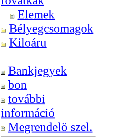
rovátkák
Elemek
Bélyegcsomagok
Kiloáru
Bankjegyek
bon
további
információ
Megrendelö szel.