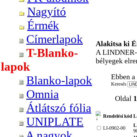
Nagyító
Érmék
Címerlapok
Alakitsa ki É
T-Blanko-
A LINDNER-T 
bélyegek elre
lapok
Ebben a 
Blanko-lapok
Keresés
Omnia
Oldal
1
Átlátszó fólia
Rendelési kód
L
UNIPLATE
L
LI-0902-00
9
A nagyok