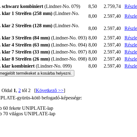
 schwarz kombiniert
(Lindner-No. 079)
8,50
2.759,74
Részle
klar 1 Streifen (258 mm)
(Lindner-No.
8,00
2.597,40
Részle
klar 2 Streifen (128 mm)
(Lindner-No.
8,00
2.597,40
Részle
klar 3 Streifen (84 mm)
(Lindner-No. 093)
8,00
2.597,40
Részle
klar 4 Streifen (63 mm)
(Lindner-No. 094)
8,00
2.597,40
Részle
klar 7 Streifen (33 mm)
(Lindner-No. 097)
8,00
2.597,40
Részle
klar 8 Streifen (26 mm)
(Lindner-No. 098)
8,00
2.597,40
Részle
klar kombiniert
(Lindner-No. 099)
8,00
2.597,40
Részle
Oldal
1
,
2
tól 2 [
Következõ >>
]
PLATE-gyürüs-kötõ befogadó-képessége:
b 60 fekete UNIPLATE-lap
b 70 világos UNIPLATE-lap