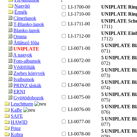
Nagyító
LI-1700-00
UNIPLATE Ringb
Érmék
LI-1710-00
UNIPLATE Ringb
Címerlapok
UNIPLATE Schut
LI-1711-00
T-Blanko-lapok
1711)
Blanko-lapok
UNIPLATE Einba
LI-1712-00
Omnia
1712)
Átlátszó fólia
5 UNIPLATE Bl. 
LI-0071-00
UNIPLATE
071)
A nagyok
5 UNIPLATE Bl. 
LI-0072-00
Foto-albumok
072)
Védöfóliák
5 UNIPLATE Bl. 
LI-0073-00
Zsebes könyvek
073)
Ivalbumok
5 UNIPLATE Bl. 
LI-0074-00
PRINZ táskák
074)
ERNI
5 UNIPLATE Bl. 
LI-0075-00
Gyüjtödobozok
075)
Leuchtturm
5 UNIPLATE Bl. 
LI-0076-00
KaBe
076)
SAFE
5 UNIPLATE Bl. 
LI-0077-00
HAWID
077)
Prinz
5 UNIPLATE Bl. 
LI-0078-00
Kobra
078)