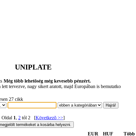
UNIPLATE
Még több lehetõség még kevesebb pénzért.
lett tervezve, nagy sikert aratott, majd Europában is bemutatko
esen 27 cikk
Oldal
1
,
2
tól 2 [
Következõ >>
]
EUR
HUF
Több