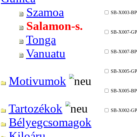
Szamoa
SB-X003-BP
Salamon-s.
SB-X007-G
Tonga
Vanuatu
SB-X007-BP
SB-X005-G
Motivumok
SB-X005-BP
Tartozékok
SB-X002-G
Bélyegcsomagok
Kiloáru