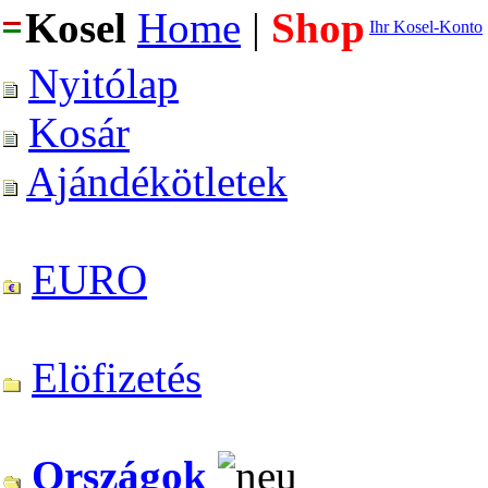
Kosel
Home
|
Shop
Ihr Kosel-Konto
Nyitólap
Kosár
Ajándékötletek
EURO
Elöfizetés
Országok