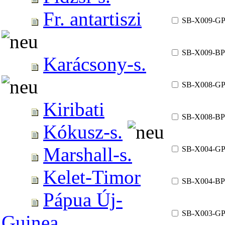
Fr. antartiszi
SB-X009-G
SB-X009-BP
Karácsony-s.
SB-X008-G
Kiribati
SB-X008-BP
Kókusz-s.
Marshall-s.
SB-X004-G
Kelet-Timor
SB-X004-BP
Pápua Új-
SB-X003-G
Guinea