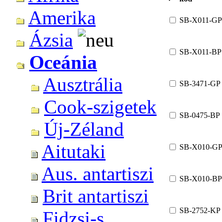
Amerika
SB-X011-GP
Ázsia
SB-X011-BP
Oceánia
Ausztrália
SB-3471-GP
Cook-szigetek
SB-0475-BP
Új-Zéland
Aitutaki
SB-X010-G
Aus. antartiszi
SB-X010-BP
Brit antartiszi
SB-2752-KP
Fidzsi-s.