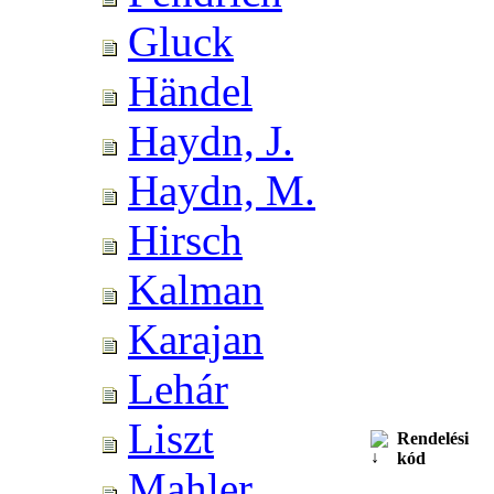
Gluck
Händel
Haydn, J.
Haydn, M.
Hirsch
Kalman
Karajan
Lehár
Liszt
Rendelési
kód
Mahler