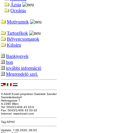
Ázsia
Oceánia
Motivumok
Tartozékok
Bélyegcsomagok
Kiloáru
Bankjegyek
bon
további információ
Megrendelö szel.
© Adolf Kosel proprietor Gabriele Sander
Sammlerbedarf
Hebragasse 7
A-1090 Wien
Tel: 0043/1/406 43 03-0
Fax: 0043/1/406 43 03-33
Internet: www.kosel.com
Tag APHV
Update: 7.08.2026, 06:03