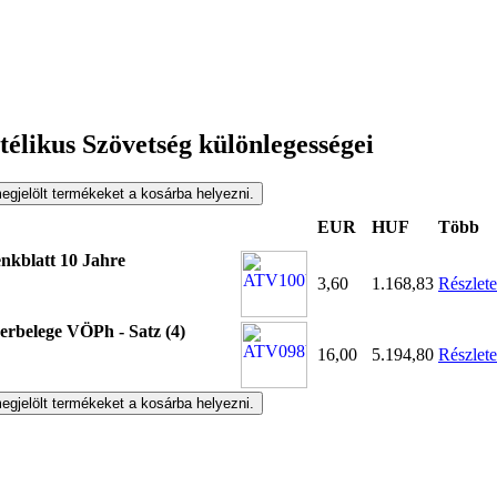
télikus Szövetség különlegességei
EUR
HUF
Több
nkblatt 10 Jahre
3,60
1.168,83
Részlet
erbelege VÖPh - Satz (4)
16,00
5.194,80
Részlet