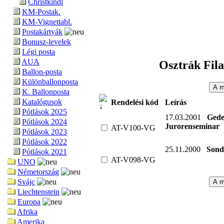
Christkindl
KM-Postak.
KM-Vignettabl.
Postakártyák
Bonusz-levelek
Légi posta
AUA
Osztrák Fila
Ballon-posta
Különballonposta
K. Ballonposta
Katalógusok
Rendelési kód
Leírás
Pótlások 2025
17.03.2001
Gede
Pótlások 2024
Jurorenseminar
AT-V100-VG
Pótlások 2023
Pótlások 2022
25.11.2000
Sond
Pótlások 2021
AT-V098-VG
UNO
Németország
Svájc
Liechtenstein
Europa
Afrika
Amerika