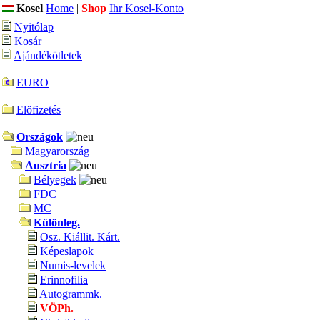
Kosel
Home
|
Shop
Ihr Kosel-Konto
Nyitólap
Kosár
Ajándékötletek
EURO
Elöfizetés
Országok
Magyarország
Ausztria
Bélyegek
FDC
MC
Különleg.
Osz. Kiállit. Kárt.
Képeslapok
Numis-levelek
Erinnofilia
Autogrammk.
VÖPh.