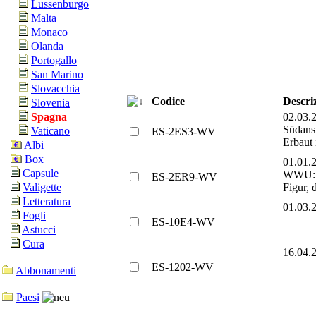
Lussenburgo
Malta
Monaco
Olanda
Portogallo
San Marino
Slovacchia
Codice
Descri
Slovenia
02.03
Spagna
Südansi
Vaticano
ES-2ES3-WV
Erbaut 
Albi
Box
01.01
Capsule
WWU: Wi
ES-2ER9-WV
Figur, 
Valigette
Letteratura
01.03
Fogli
ES-10E4-WV
Astucci
Cura
16.04
ES-1202-WV
Abbonamenti
Paesi