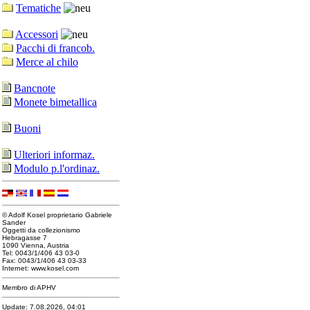
Tematiche
Accessori
Pacchi di francob.
Merce al chilo
Bancnote
Monete bimetallica
Buoni
Ulteriori informaz.
Modulo p.l'ordinaz.
© Adolf Kosel proprietario Gabriele
Sander
Oggetti da collezionismo
Hebragasse 7
1090 Vienna, Austria
Tel: 0043/1/406 43 03-0
Fax: 0043/1/406 43 03-33
Internet: www.kosel.com
Membro di APHV
Update: 7.08.2026, 04:01