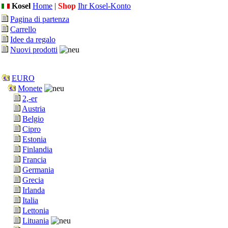
Kosel
Home
|
Shop
Ihr Kosel-Konto
Pagina di partenza
Carrello
Idee da regalo
Nuovi prodotti
EURO
Monete
2,-er
Austria
Belgio
Cipro
Estonia
Finlandia
Francia
Germania
Grecia
Irlanda
Italia
Lettonia
Lituania