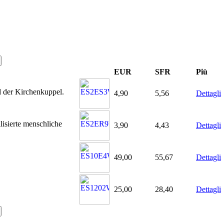
EUR
SFR
Più
d der Kirchenkuppel.
4,90
5,56
Dettagli
isierte menschliche
3,90
4,43
Dettagli
49,00
55,67
Dettagli
25,00
28,40
Dettagli