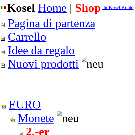
Kosel
Home
|
Shop
Ihr Kosel-Konto
Pagina di partenza
Carrello
Idee da regalo
Nuovi prodotti
EURO
Monete
2,-er