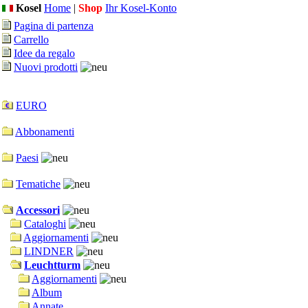
Kosel
Home
|
Shop
Ihr Kosel-Konto
Pagina di partenza
Carrello
Idee da regalo
Nuovi prodotti
EURO
Abbonamenti
Paesi
Tematiche
Accessori
Cataloghi
Aggiornamenti
LINDNER
Leuchtturm
Aggiornamenti
Album
Annate