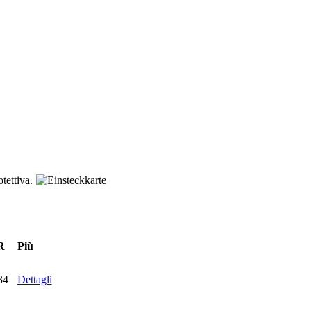
tettiva.
R
Più
34
Dettagli