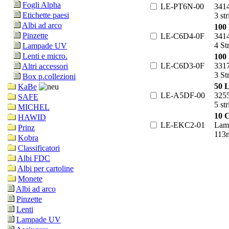
Fogli Alpha
LE-PT6N-00
341
Etichette paesi
3 st
Albi ad arco
100 
Pinzette
LE-C6D4-0F
341
4 St
Lampade UV
Lenti e micro.
100 
LE-C6D3-0F
331
Altri accessori
3 St
Box p.collezioni
50 L
KaBe
LE-A5DF-00
325
SAFE
5 st
MICHEL
10 C
HAWID
LE-EKC2-01
Lami
Prinz
113
Kobra
Classificatori
Albi FDC
Albi per cartoline
Monete
Albi ad arco
Pinzette
Lenti
Lampade UV