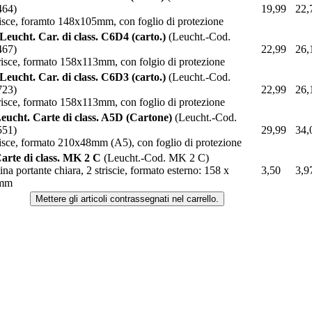
464)
19,99
22,
risce, foramto 148x105mm, con foglio di protezione
Leucht. Car. di class. C6D4 (carto.)
(Leucht.-Cod.
467)
22,99
26,
risce, formato 158x113mm, con folgio di protezione
Leucht. Car. di class. C6D3 (carto.)
(Leucht.-Cod.
723)
22,99
26,
risce, formato 158x113mm, con foglio di protezione
eucht. Carte di class. A5D (Cartone)
(Leucht.-Cod.
551)
29,99
34,
risce, formato 210x48mm (A5), con foglio di protezione
arte di class. MK 2 C
(Leucht.-Cod. MK 2 C)
na portante chiara, 2 striscie, formato esterno: 158 x
3,50
3,9
mm