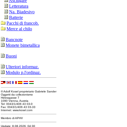
Asciugare
Letteratura
Na. Biadesivo
Batterie
Pacchi di francob.
Merce al chilo
Bancnote
Monete bimetallica
Buoni
Ulteriori informaz.
Modulo p.l'ordinaz.
© Adolf Kosel proprietario Gabriele Sander
Oggetti da collezionismo
Hebragasse 7
1090 Vienna, Austria
Tel: 0043/1/406 43 03-0
Fax: 0043/1/406 43 03-33
Internet: www.kosel.com
Membro di APHV
Update: 8.08.2026, 04:30