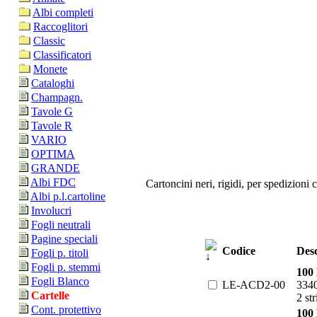
Albi completi
Raccoglitori
Classic
Classificatori
Monete
Cataloghi
Champagn.
Tavole G
Tavole R
VARIO
OPTIMA
GRANDE
Albi FDC
Cartoncini neri, rigidi, per spedizioni 
Albi p.l.cartoline
Involucri
Fogli neutrali
Pagine speciali
Codice
Desc
Fogli p. titoli
Fogli p. stemmi
100 
Fogli Blanco
LE-ACD2-00
334
Cartelle
2 st
Cont. protettivo
100 