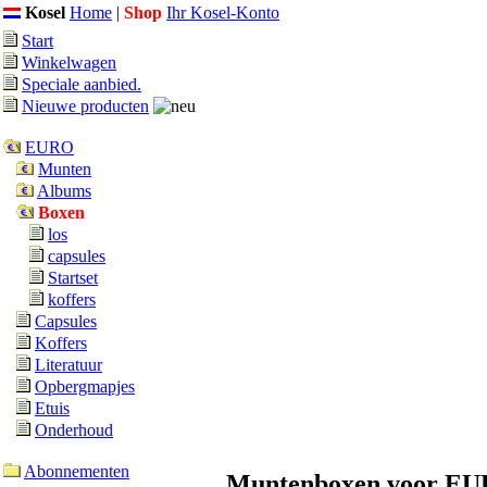
Kosel
Home
|
Shop
Ihr Kosel-Konto
Start
Winkelwagen
Speciale aanbied.
Nieuwe producten
EURO
Munten
Albums
Boxen
los
capsules
Startset
koffers
Capsules
Koffers
Literatuur
Opbergmapjes
Etuis
Onderhoud
Abonnementen
Muntenboxen voor E