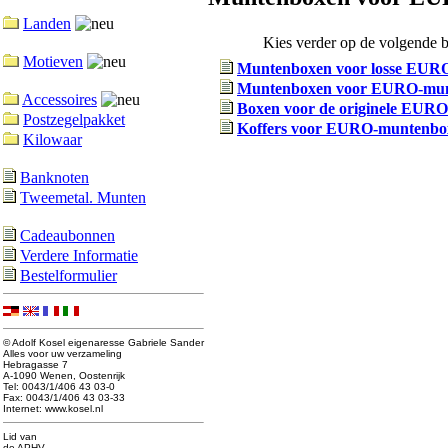
Landen
Kies verder op de volgende b
Motieven
Muntenboxen voor losse EUR
Muntenboxen voor EURO-munt
Accessoires
Boxen voor de originele EURO-
Postzegelpakket
Koffers voor EURO-muntenbo
Kilowaar
Banknoten
Tweemetal. Munten
Cadeaubonnen
Verdere Informatie
Bestelformulier
© Adolf Kosel eigenaresse Gabriele Sander
Alles voor uw verzameling
Hebragasse 7
A-1090 Wenen, Oostenrijk
Tel: 0043/1/406 43 03-0
Fax: 0043/1/406 43 03-33
Internet: www.kosel.nl
Lid van
de APHV