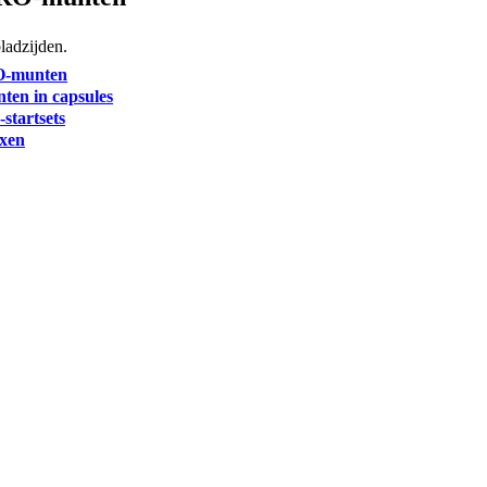
ladzijden.
O-munten
en in capsules
startsets
xen