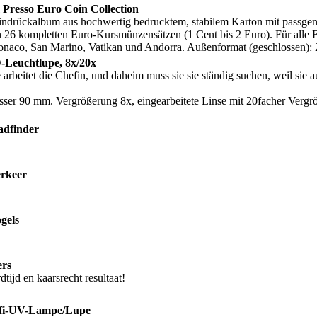
resso Euro Coin Collection
indrückalbum aus hochwertig bedrucktem, stabilem Karton mit passg
 26 kompletten Euro-Kursmünzensätzen (1 Cent bis 2 Euro). Für alle
onaco, San Marino, Vatikan und Andorra. Außenformat (geschlossen)
Leuchtlupe, 8x/20x
 arbeitet die Chefin, und daheim muss sie sie ständig suchen, weil sie a
er 90 mm. Vergrößerung 8x, eingearbeitete Linse mit 20facher Vergrö
adfinder
erkeer
ogels
rs
tijd en kaarsrecht resultaat!
ofi-UV-Lampe/Lupe