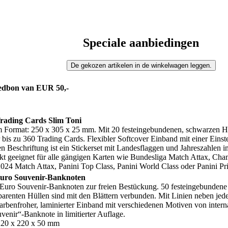
Speciale aanbiedingen
edbon van EUR 50,-
ading Cards Slim Toni
m Format: 250 x 305 x 25 mm. Mit 20 festeingebundenen, schwarzen Hü
bis zu 360 Trading Cards. Flexibler Softcover Einband mit einer Eins
en Beschriftung ist ein Stickerset mit Landesflaggen und Jahreszahlen 
ekt geeignet für alle gängigen Karten wie Bundesliga Match Attax, Ch
4 Match Attax, Panini Top Class, Panini World Class oder Panini Pr
Euro Souvenir-Banknoten
Euro Souvenir-Banknoten zur freien Bestückung. 50 festeingebundene B
sparenten Hüllen sind mit den Blättern verbunden. Mit Linien neben jede
arbenfroher, laminierter Einband mit verschiedenen Motiven von inter
venir“-Banknote in limitierter Auflage.
220 x 220 x 50 mm