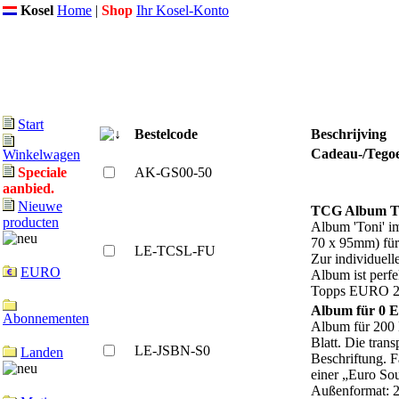
Kosel
Home
|
Shop
Ihr Kosel-Konto
Start
Bestelcode
Beschrijving
Cadeau-/Tego
Winkelwagen
AK-GS00-50
Speciale
aanbied.
Nieuwe
TCG Album Tr
producten
Album 'Toni' i
70 x 95mm) für 
LE-TCSL-FU
Zur individuell
EURO
Album ist perf
Topps EURO 202
Album für 0 
Abonnementen
Album für 200 
Blatt. Die tran
LE-JSBN-S0
Landen
Beschriftung. F
einer „Euro Sou
Außenformat: 