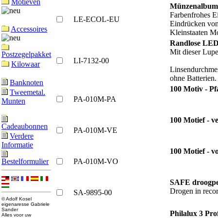
Motieven
Münzenalbum P
Farbenfrohes E
LE-ECOL-EU
Eindrücken von
Accessoires
Kleinstaaten M
Randlose LED-
Mit dieser Lupe
Postzegelpakket
LI-7132-00
Kilowaar
Linsendurchmess
ohne Batterien.
Banknoten
100 Motiv - Pf
Tweemetal.
PA-010M-PA
Munten
100 Motief - v
Cadeaubonnen
PA-010M-VE
Verdere
Informatie
100 Motief - v
PA-010M-VO
Bestelformulier
SAFE droogpe
Drogen in record
SA-9895-00
© Adolf Kosel
eigenaresse Gabriele
Sander
Philalux 3 Pr
Alles voor uw