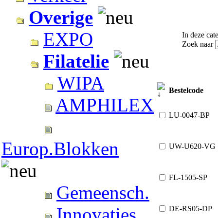
Overige
EXPO
In deze cate
Zoek naar
Filatelie
WIPA
Bestelcode
AMPHILEX
LU-0047-BP
Europ.Blokken
UW-U620-VG
FL-1505-SP
Gemeensch.
Innovaties
DE-RS05-DP