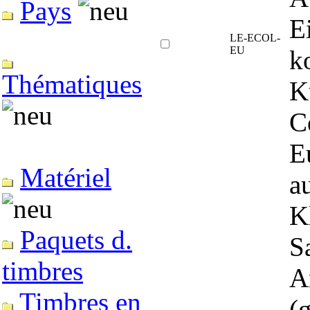
Pays
E
LE-ECOL-
EU
k
Thématiques
K
C
E
Matériel
a
K
Paquets d.
S
timbres
A
Timbres en
(