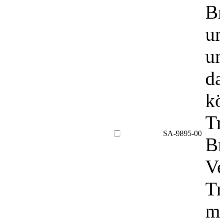
B
u
u
d
k
T
SA-9895-00
B
V
T
m