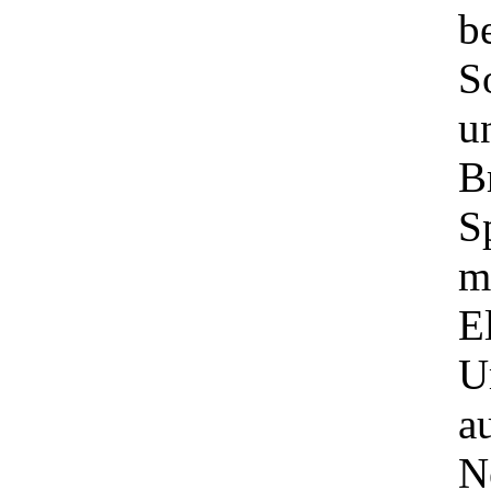
b
S
u
B
S
m
E
U
au
N