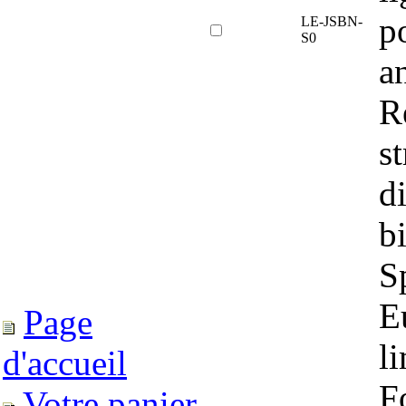
p
LE-JSBN-
S0
a
R
st
d
bi
S
E
Page
li
d'accueil
F
Votre panier