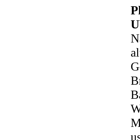
P
U
N
a
G
B
B
W
M
u