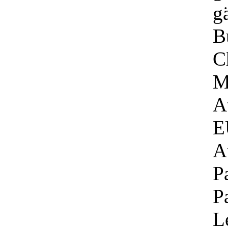
g
B
C
M
A
E
A
P
P
L