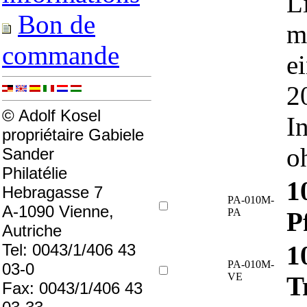
L
Bon de
m
commande
e
2
© Adolf Kosel
I
propriétaire Gabiele
o
Sander
Philatélie
1
Hebragasse 7
PA-010M-
A-1090 Vienne,
PA
P
Autriche
1
Tel: 0043/1/406 43
PA-010M-
03-0
VE
T
Fax: 0043/1/406 43