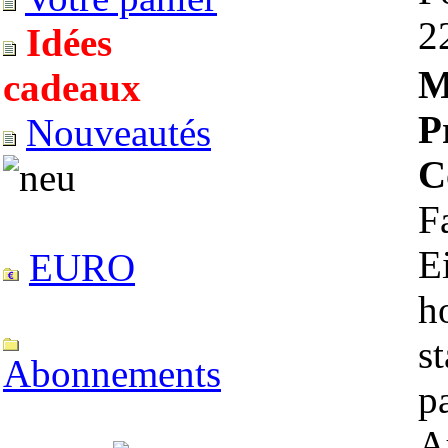
2
Idées
M
cadeaux
P
Nouveautés
C
F
E
EURO
h
s
Abonnements
p
A