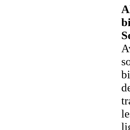
A
b
S
A
s
bi
d
t
le
l