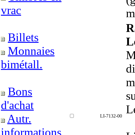
vrac
m
R
Billets
L
Monnaies
M
bimétall.
d
m
Bons
s
d'achat
L
Autr.
LI-7132-00
informations