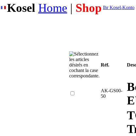
Kosel
Home
|
Shop
Ihr Kosel-Konto
Réf.
Desc
B
AK-GS00-
50
E
T
T