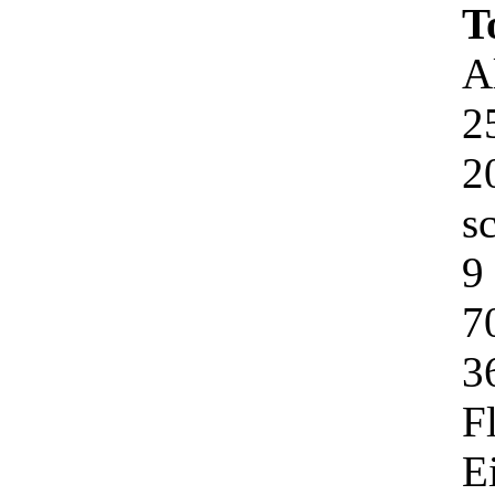
T
A
2
2
s
9
7
3
F
E