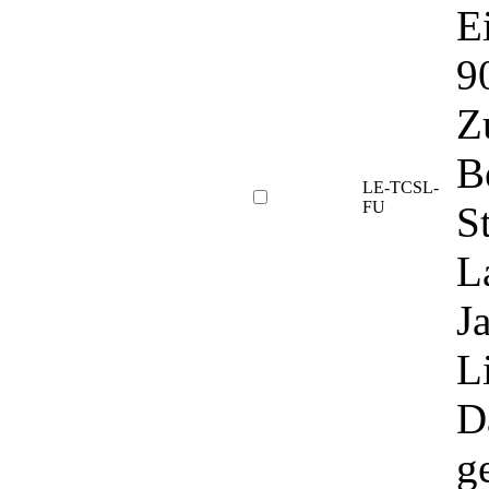
E
9
Z
B
LE-TCSL-
FU
S
L
J
L
D
ge