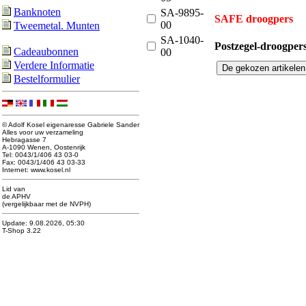
Banknoten
SA-9895-
SAFE droogpers
00
Tweemetal. Munten
SA-1040-
Postzegel-droogper
Cadeaubonnen
00
Verdere Informatie
Bestelformulier
© Adolf Kosel eigenaresse Gabriele Sander
Alles voor uw verzameling
Hebragasse 7
A-1090 Wenen, Oostenrijk
Tel: 0043/1/406 43 03-0
Fax: 0043/1/406 43 03-33
Internet: www.kosel.nl
Lid van
de APHV
(vergelijkbaar met de NVPH)
Update: 9.08.2026, 05:30
T-Shop 3.22