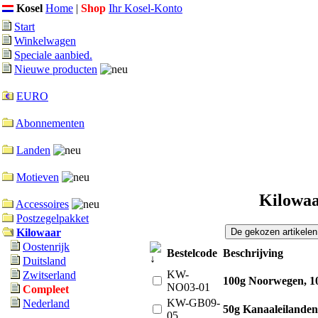
Kosel
Home
|
Shop
Ihr Kosel-Konto
Start
Winkelwagen
Speciale aanbied.
Nieuwe producten
EURO
Abonnementen
Landen
Motieven
Kilowaa
Accessoires
Postzegelpakket
Kilowaar
Oostenrijk
Bestelcode
Beschrijving
Duitsland
KW-
Zwitserland
100g Noorwegen, 1
NO03-01
Compleet
KW-GB09-
Nederland
50g Kanaaleilande
05