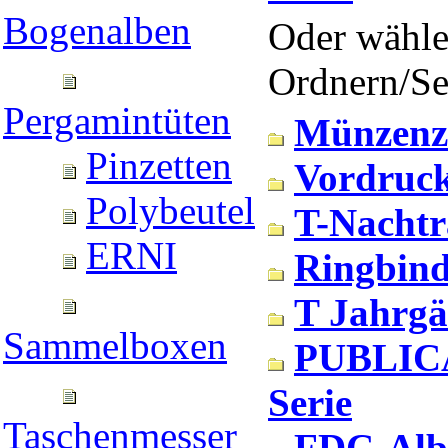
Bogenalben
Oder wähle
Ordnern/Sei
Pergamintüten
Münzenz
Pinzetten
Vordruck
Polybeutel
T-Nachtr
ERNI
Ringbind
T Jahrg
Sammelboxen
PUBLIC
Serie
Taschenmesser
FDC-Alb