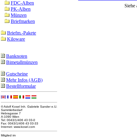
FDC-Alben
Siehe
PK-Alben
Münzen
Briefmarken
Briefm.-Pakete
Kiloware
Banknoten
Bimetallmünzen
Gutscheine
Mehr Infos (AGB)
Bestellformular
© Adolf Kosel Inh. Gabriele Sander e.U.
Sammlerbedarf
Hebragasse 7
A-1090 Wien
Tel: 0043/1/406 43 03-0
Fax: 0043/1/406 43 03-33
Internet: www.kosel.com
Mitglied im