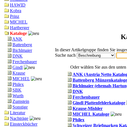
HAWID
Kobra
Prinz
MICHEL
Hartberger
Kataloge
K
ANK
Battenberg
In dieser Artikelgruppe finden Sie insg
Bichlmaier
Suche nach
DNK
Ferchenbauer
Oder wählen Sie aus den unten 
Gindl
Krause
ANK (Austria Netto Katalog
MICHEL
Battenberg Münzenkatalog
Philex
Bichlmaier (ehemals Hartung
SBK
DNK
Wurth
Ferchenbauer
Zumstein
Gindl Plattenfehlerkataloge
Sonstige
Krause-Mishler
Literatur
MICHEL Kataloge
Nachträge
Philex
Einsteckbücher
Schweizer Briefmarken Kat