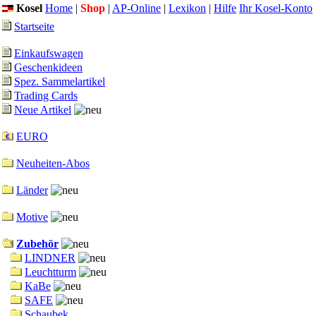
Kosel
Home
|
Shop
|
AP-Online
|
Lexikon
|
Hilfe
Ihr Kosel-Konto
Startseite
Einkaufswagen
Geschenkideen
Spez. Sammelartikel
Trading Cards
Neue Artikel
EURO
Neuheiten-Abos
Länder
Motive
Zubehör
LINDNER
Leuchtturm
KaBe
SAFE
Schaubek