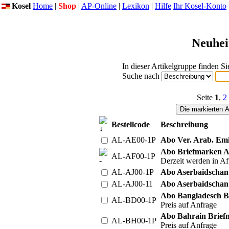
Kosel
Home
|
Shop
|
AP-Online
|
Lexikon
|
Hilfe
Ihr Kosel-Konto
Neuhei
In dieser Artikelgruppe finden S
Suche nach
Seite
1
,
2
Bestellcode
Beschreibung
AL-AE00-1P
Abo Ver. Arab. Emir
Abo Briefmarken A
AL-AF00-1P
Derzeit werden in Af
AL-AJ00-1P
Abo Aserbaidschan 
AL-AJ00-11
Abo Aserbaidschan 
Abo Bangladesch Br
AL-BD00-1P
Preis auf Anfrage
Abo Bahrain Brief
AL-BH00-1P
Preis auf Anfrage