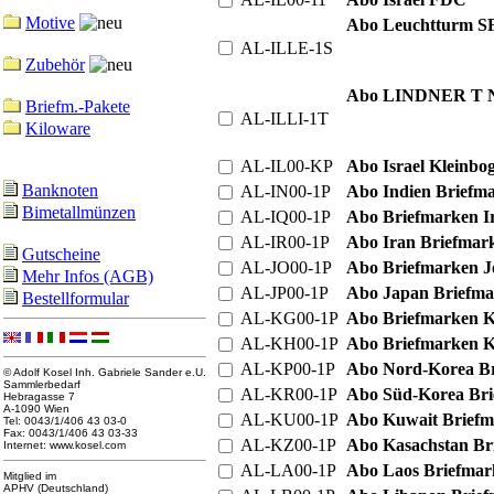
Motive
Abo Leuchtturm SF
AL-ILLE-1S
Zubehör
Abo LINDNER T Na
Briefm.-Pakete
AL-ILLI-1T
Kiloware
AL-IL00-KP
Abo Israel Kleinbog
Banknoten
AL-IN00-1P
Abo Indien Briefma
Bimetallmünzen
AL-IQ00-1P
Abo Briefmarken I
AL-IR00-1P
Abo Iran Briefmark
Gutscheine
AL-JO00-1P
Abo Briefmarken J
Mehr Infos (AGB)
AL-JP00-1P
Abo Japan Briefmar
Bestellformular
AL-KG00-1P
Abo Briefmarken Ki
AL-KH00-1P
Abo Briefmarken 
AL-KP00-1P
Abo Nord-Korea Br
© Adolf Kosel Inh. Gabriele Sander e.U.
Sammlerbedarf
AL-KR00-1P
Abo Süd-Korea Brie
Hebragasse 7
A-1090 Wien
AL-KU00-1P
Abo Kuwait Briefma
Tel: 0043/1/406 43 03-0
Fax: 0043/1/406 43 03-33
AL-KZ00-1P
Abo Kasachstan Bri
Internet: www.kosel.com
AL-LA00-1P
Abo Laos Briefmark
Mitglied im
APHV (Deutschland)