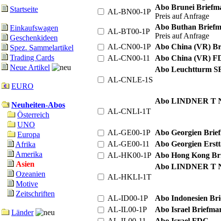
Abo Brunei Briefm
Startseite
AL-BN00-1P
Preis auf Anfrage
Abo Buthan Briefm
Einkaufswagen
AL-BT00-1P
Preis auf Anfrage
Geschenkideen
AL-CN00-1P
Abo China (VR) Bri
Spez. Sammelartikel
Trading Cards
AL-CN00-11
Abo China (VR) 
Neue Artikel
Abo Leuchtturm SF
AL-CNLE-1S
EURO
Abo LINDNER T Na
Neuheiten-Abos
AL-CNLI-1T
Österreich
UNO
AL-GE00-1P
Abo Georgien Brief
Europa
AL-GE00-11
Abo Georgien Erstt
Afrika
Amerika
AL-HK00-1P
Abo Hong Kong Bri
Asien
Abo LINDNER T N
Ozeanien
AL-HKLI-1T
Motive
Zeitschriften
AL-ID00-1P
Abo Indonesien Bri
AL-IL00-1P
Abo Israel Briefmar
Länder
AL-IL00-11
Abo Israel FDC