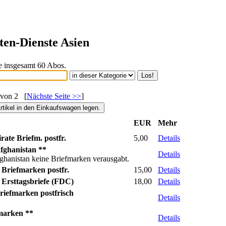
ten-Dienste Asien
ie insgesamt 60 Abos.
von 2 [
Nächste Seite >>
]
EUR
Mehr
ate Briefm. postfr.
5,00
Details
fghanistan **
Details
ghanistan keine Briefmarken verausgabt.
Briefmarken postfr.
15,00
Details
Ersttagsbriefe (FDC)
18,00
Details
iefmarken postfrisch
Details
marken **
Details