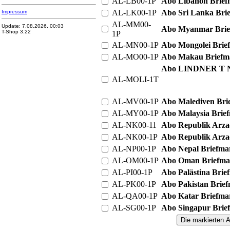
AL-LB00-1P
Abo Libanon Briefm
AL-LK00-1P
Abo Sri Lanka Brie
Impressum
AL-MM00-
Update: 7.08.2026, 00:03
Abo Myanmar Brief
T-Shop 3.22
1P
AL-MN00-1P
Abo Mongolei Brief
AL-MO00-1P
Abo Makau Briefma
Abo LINDNER T N
AL-MOLI-1T
AL-MV00-1P
Abo Malediven Brie
AL-MY00-1P
Abo Malaysia Brief
AL-NK00-11
Abo Republik Arza
AL-NK00-1P
Abo Republik Arzac
AL-NP00-1P
Abo Nepal Briefmar
AL-OM00-1P
Abo Oman Briefmar
AL-PI00-1P
Abo Palästina Brie
AL-PK00-1P
Abo Pakistan Brief
AL-QA00-1P
Abo Katar Briefmar
AL-SG00-1P
Abo Singapur Brief