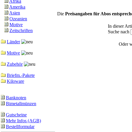
Afrika
Amerika
Asien
Die
Preisangaben für Abos entsprech
Ozeanien
Motive
In dieser Ar
Zeitschriften
Suche nach
Länder
Oder w
Motive
Zubehör
Briefm.-Pakete
Kiloware
Banknoten
Bimetallmünzen
Gutscheine
Mehr Infos (AGB)
Bestellformular