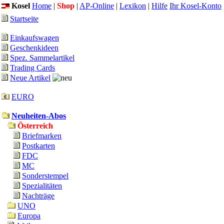
Kosel
Home
|
Shop
|
AP-Online
|
Lexikon
|
Hilfe
Ihr Kosel-Konto
Startseite
Einkaufswagen
Geschenkideen
Spez. Sammelartikel
Trading Cards
Neue Artikel
EURO
Neuheiten-Abos
Österreich
Briefmarken
Postkarten
FDC
MC
Sonderstempel
Spezialitäten
Nachträge
UNO
Europa