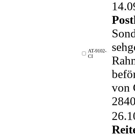
14.
Post
Sond
sehg
AT-9102-
CI
Rahm
befö
von 
2840
26.
Reit