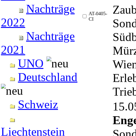
Nachträge
Zaub
AT-0405-
2022
CI
Sond
Nachträge
Südb
2021
Mürz
UNO
Wien
Deutschland
Erle
Trie
Schweiz
15.
Enge
Liechtenstein
Sond