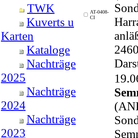
Sond
TWK
AT-0408-
CI
Harr
Kuverts u
anlä
Karten
2460
Kataloge
Dars
Nachträge
2025
19.
Nachträge
Sem
2024
(ANK
Nachträge
Sond
2023
Semm