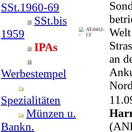
Sond
SSt.1960-69
betr
SSt.bis
Welt
AT-0412-
1959
CI
Stra
IPAs
an d
Anku
Werbestempel
Nor
11.
Spezialitäten
Harr
Münzen u.
(ANK
Bankn.