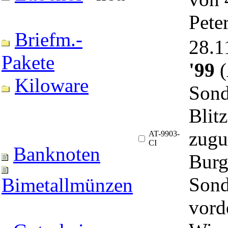
Pete
Briefm.-
28.
Pakete
'99
(
Kiloware
Sond
Blit
zugu
AT-9903-
CI
Banknoten
Burg
Sond
Bimetallmünzen
vord