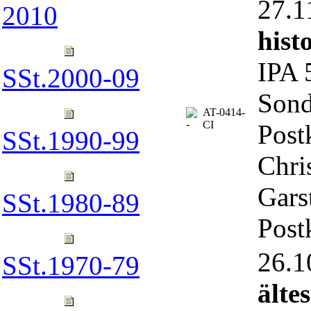
27.
2010
hist
IPA 
SSt.2000-09
Sond
AT-0414-
CI
Post
SSt.1990-99
Chri
Garst
SSt.1980-89
Post
26.
SSt.1970-79
älte