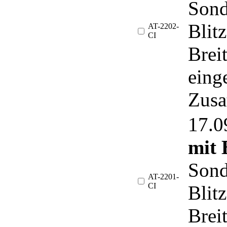
Sond
Blit
AT-2202-
CI
Brei
eing
Zusa
17.
mit 
Sond
AT-2201-
CI
Blit
Brei