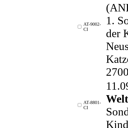
(ANK
1. S
AT-9002-
CI
der 
Neus
Katz
2700
11.
Welt
AT-8801-
CI
Sond
Kind