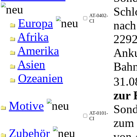
Schl
AT-0402-
Europa
CI
nach
Afrika
2292
Amerika
Anku
Asien
Bah
Ozeanien
31.
zur 
Motive
Sond
AT-0101-
CI
zum 
Zubehör
von 