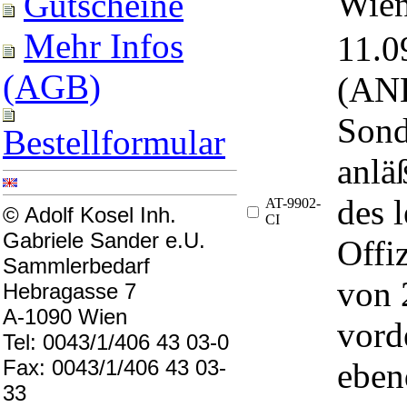
Wien
Gutscheine
Mehr Infos
11.
(AGB)
(ANK
Sond
Bestellformular
anlä
des 
AT-9902-
© Adolf Kosel Inh.
CI
Gabriele Sander e.U.
Offi
Sammlerbedarf
von 
Hebragasse 7
A-1090 Wien
vord
Tel: 0043/1/406 43 03-0
Fax: 0043/1/406 43 03-
eben
33