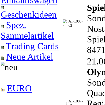
Einkaufswagen
Spie
Geschenkideen
Sond
AT-1008-
Spez.
CI
Nost
Sammelartikel
Spie
Trading Cards
8471
Neue Artikel
21.
Olym
Sond
EURO
Quad
Regi
AT-1007-