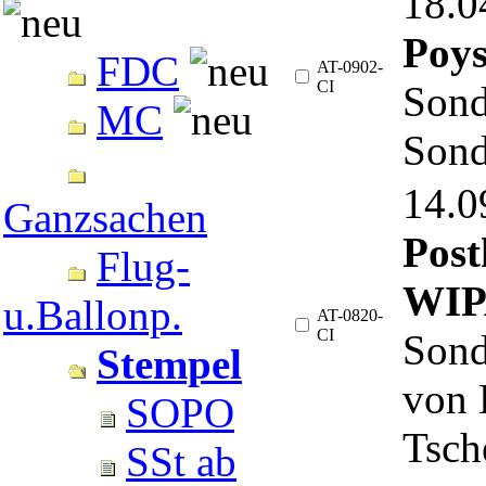
18.
Poys
FDC
AT-0902-
CI
Sond
MC
Sond
14.
Ganzsachen
Post
Flug-
WIP
u.Ballonp.
AT-0820-
CI
Sond
Stempel
von 
SOPO
Tsch
SSt ab