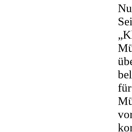
Nu
Sei
„K
Mü
übe
bel
fü
Mü
vo
ko