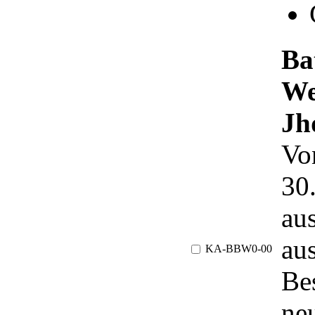
Ba
We
Jh
Vo
30
au
au
KA-BBW0-00
Be
ne