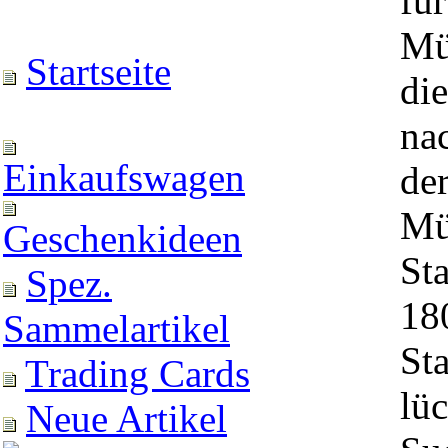
fü
Mü
Startseite
di
na
Einkaufswagen
der
Mü
Geschenkideen
Sta
Spez.
18
Sammelartikel
St
Trading Cards
lü
Neue Artikel