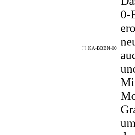
Da
0-
ero
ne
KA-BBBN-00
au
un
Mit
Mo
Gr
um