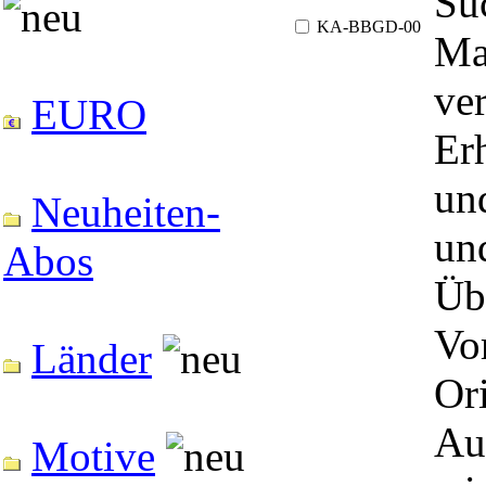
Suc
KA-BBGD-00
Ma
ve
EURO
Erh
un
Neuheiten-
und
Abos
Üb
Vo
Länder
Or
Au
Motive