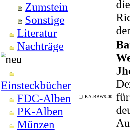
die
Zumstein
Ri
Sonstige
de
Literatur
Ba
Nachträge
We
Jh
De
Einsteckbücher
für
FDC-Alben
KA-BBW9-00
de
PK-Alben
Au
Münzen