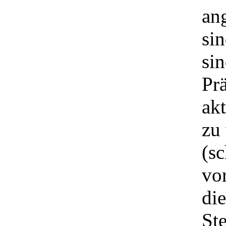
an
si
sin
Pr
akt
zu
(sc
vor
die
St