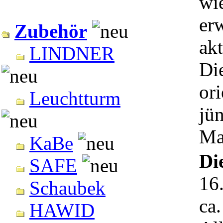
wie
erw
Zubehör
akt
LINDNER
Di
ori
Leuchtturm
jü
Ma
KaBe
Di
SAFE
16
Schaubek
ca.
HAWID