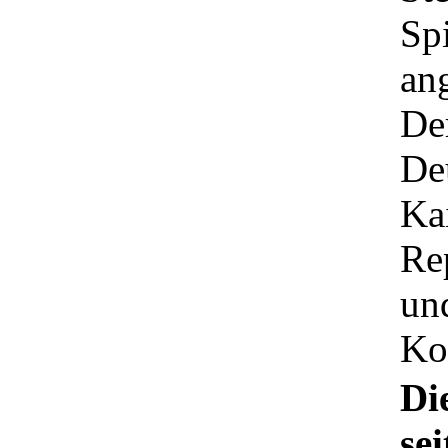
Spi
an
De
De
Ka
Re
un
Ko
Di
se