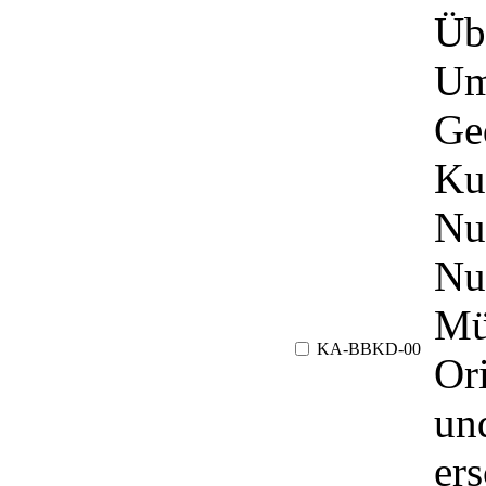
Üb
Um
Ge
Ku
Nu
Nu
Mü
KA-BBKD-00
Or
und
er