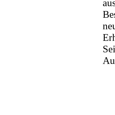
au
Be
ne
Er
Sei
Au