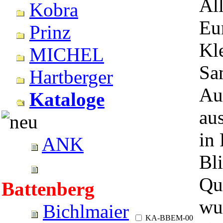
Al
Kobra
Eu
Prinz
Kle
MICHEL
Sa
Hartberger
Auc
Kataloge
au
in
ANK
Bl
Qua
Battenberg
wu
Bichlmaier
KA-BBEM-00