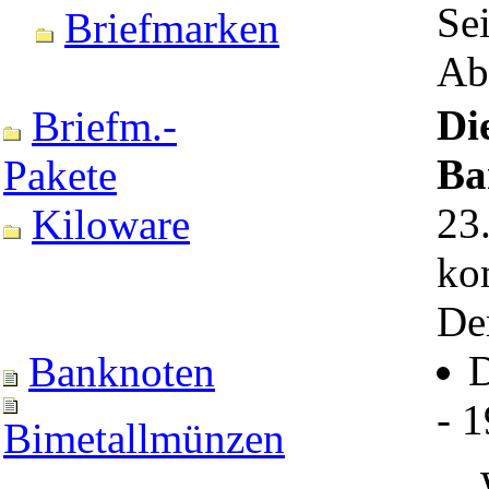
Sei
Briefmarken
Ab
Di
Briefm.-
Ba
Pakete
23.
Kiloware
ko
Der
D
Banknoten
- 
Bimetallmünzen