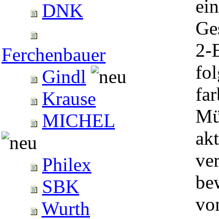
ein
DNK
Ge
2-
Ferchenbauer
fo
Gindl
far
Krause
Mü
MICHEL
ak
ve
Philex
be
SBK
vo
Wurth