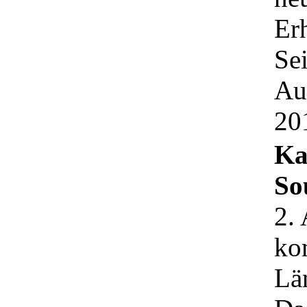
Er
Sei
Au
20
Ka
So
2.
kom
Län