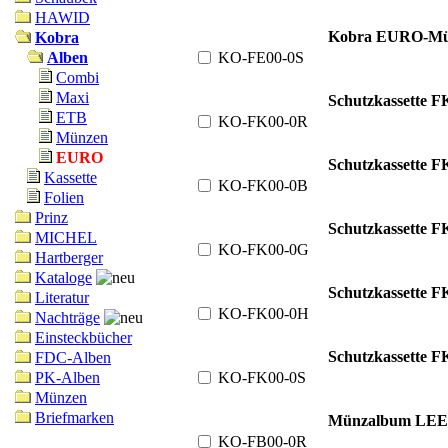
HAWID
Kobra EURO-Mün
Kobra
KO-FE00-0S
Alben
Combi
Maxi
Schutzkassette F
ETB
KO-FK00-0R
Münzen
EURO
Schutzkassette F
Kassette
KO-FK00-0B
Folien
Prinz
Schutzkassette F
MICHEL
KO-FK00-0G
Hartberger
Kataloge
Schutzkassette F
Literatur
KO-FK00-0H
Nachträge
Einsteckbücher
Schutzkassette F
FDC-Alben
KO-FK00-0S
PK-Alben
Münzen
Briefmarken
Münzalbum LEE
KO-FB00-0R