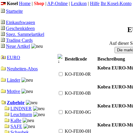
Kosel
Home
|
Shop
|
AP-Online
|
Lexikon
|
Hilfe
Ihr Kosel-Konto
Startseite
Einkaufswagen
E
Geschenkideen
Spez. Sammelartikel
Trading Cards
Auf dieser S
Neue Artikel
EURO
Bestellcode
Beschreibung
Kobra EURO-Mün
Neuheiten-Abos
KO-FE00-0R
Länder
Kobra EURO-Mün
Motive
KO-FE00-0B
Zubehör
Kobra EURO-Mün
LINDNER
KO-FE00-0G
Leuchtturm
KaBe
Kobra EURO-Mün
SAFE
KO-FE00-0H
Schaubek