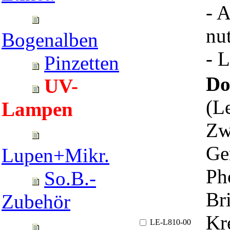
- 
nu
Bogenalben
- 
Pinzetten
Do
UV-
(L
Lampen
Zw
Ge
Lupen+Mikr.
Ph
So.B.-
Br
Zubehör
Kr
LE-L810-00