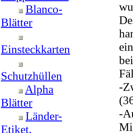
wu
Blanco-
De
Blätter
ha
ei
Einsteckkarten
bei
Fä
Schutzhüllen
-Z
Alpha
(3
Blätter
-A
Länder-
Mi
Etiket.