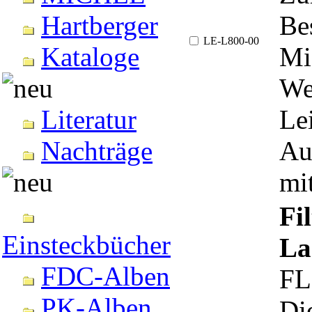
Be
Hartberger
LE-L800-00
Mi
Kataloge
We
Le
Literatur
Au
Nachträge
mi
Fi
Einsteckbücher
La
FDC-Alben
FL
PK-Alben
Die