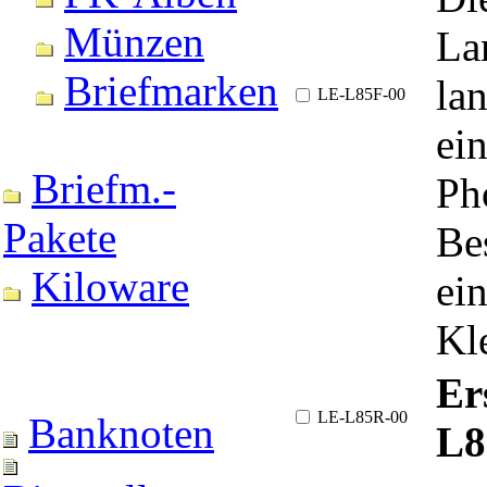
Münzen
La
Briefmarken
la
LE-L85F-00
ei
Briefm.-
Ph
Pakete
Be
Kiloware
ei
Kl
Er
LE-L85R-00
Banknoten
L8