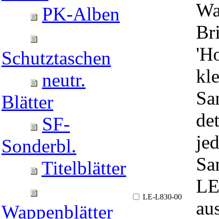
Wa
PK-Alben
Br
'H
Schutztaschen
kl
neutr.
Sa
Blätter
det
SF-
je
Sonderbl.
Sa
Titelblätter
LE
LE-L830-00
au
Wappenblätter