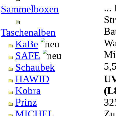
..
Sammelboxen
St
Ba
Taschenalben
Wa
KaBe
Mi
SAFE
5,
Schaubek
UV
HAWID
(L
Kobra
32
Prinz
Zu
MICHEL