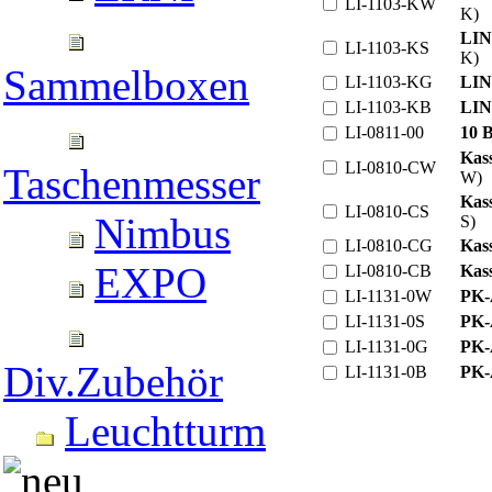
LI-1103-KW
K)
LIN
LI-1103-KS
K)
Sammelboxen
LI-1103-KG
LIN
LI-1103-KB
LIN
LI-0811-00
10 B
Kas
LI-0810-CW
Taschenmesser
W)
Kas
LI-0810-CS
Nimbus
S)
LI-0810-CG
Kas
EXPO
LI-0810-CB
Kas
LI-1131-0W
PK-A
LI-1131-0S
PK-
LI-1131-0G
PK-
Div.Zubehör
LI-1131-0B
PK-A
Leuchtturm