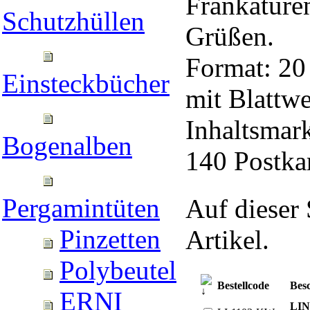
Frankature
Schutzhüllen
Grüßen.
Format: 20
Einsteckbücher
mit Blattw
Inhaltsmar
Bogenalben
140 Postka
Pergamintüten
Auf dieser 
Pinzetten
Artikel.
Polybeutel
Bestellcode
Bes
ERNI
LIN