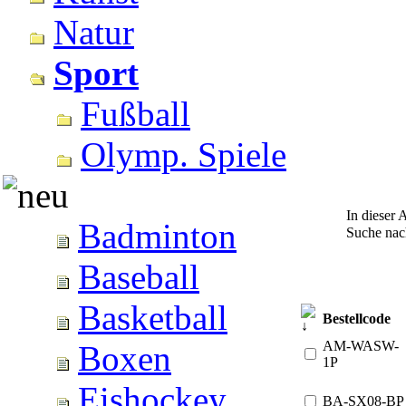
Natur
Sport
Fußball
Olymp. Spiele
In dieser 
Badminton
Suche na
Baseball
Basketball
Bestellcode
AM-WASW-
Boxen
1P
Eishockey
BA-SX08-BP