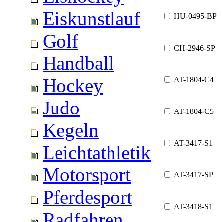
Eiskunstlauf
HU-0495-BP
Golf
CH-2946-SP
Handball
Hockey
AT-1804-C4
Judo
AT-1804-C5
Kegeln
AT-3417-S1
Leichtathletik
Motorsport
AT-3417-SP
Pferdesport
AT-3418-S1
Radfahren