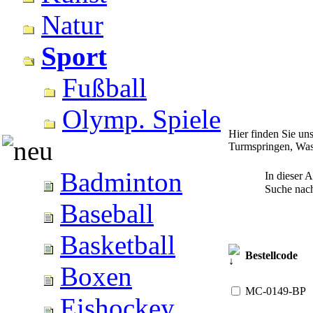
Natur
Sport
Fußball
Olymp. Spiele
Hier finden Sie u
Turmspringen, Wass
Badminton
In dieser 
Suche na
Baseball
Basketball
Bestellcode
Boxen
MC-0149-BP
Eishockey