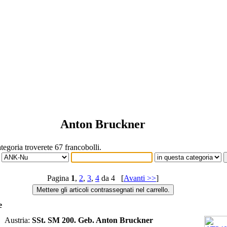
Anton Bruckner
tegoria troverete 67 francobolli.
r
Pagina
1
,
2
,
3
,
4
da 4 [
Avanti >>
]
e
 Austria:
SSt. SM 200. Geb. Anton Bruckner