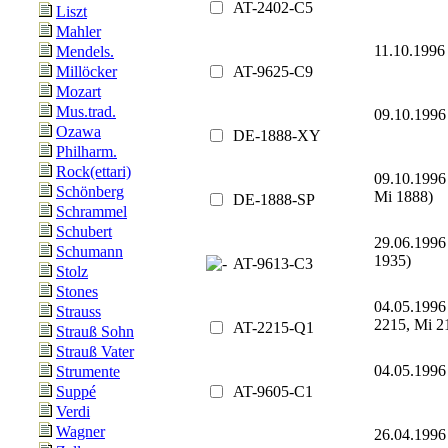
AT-2402-C5
Liszt
Mahler
11.10.1996
Mendels.
AT-9625-C9
Millöcker
Mozart
Mus.trad.
09.10.199
Ozawa
DE-1888-XY
Philharm.
Rock(ettari)
09.10.199
Schönberg
Mi 1888)
DE-1888-SP
Schrammel
Schubert
29.06.1996
Schumann
1935)
AT-9613-C3
Stolz
Stones
04.05.1996
Strauss
2215, Mi 2
AT-2215-Q1
Strauß Sohn
Strauß Vater
04.05.1996
Strumente
AT-9605-C1
Suppé
Verdi
Wagner
26.04.1996