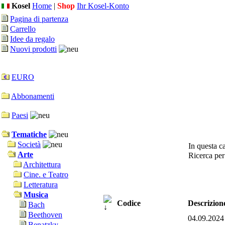
Kosel
Home
|
Shop
Ihr Kosel-Konto
Pagina di partenza
Carrello
Idee da regalo
Nuovi prodotti
EURO
Abbonamenti
Paesi
Tematiche
Società
In questa ca
Arte
Ricerca pe
Architettura
Cine. e Teatro
Letteratura
Musica
Codice
Descrizion
Bach
Beethoven
04.09.2024
Benatzky