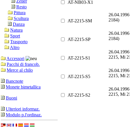
Zeller
AT-NB03-X1
Resto
Pittura
26.04.1996
Scultura
2184)
AT-2215-SM
Danza
Natura
26.04.1996
Sport
2184)
AT-2215-SP
Trasporto
Altro
26.04.1996
2215, Mi 2
AT-2215-S1
Accessori
Pacchi di francob.
Merce al chilo
26.04.1996
2215, Mi 2
AT-2215-S5
Bancnote
Monete bimetallica
26.04.1996
2215, Mi 2
AT-2215-S2
Buoni
Ulteriori informaz.
Modulo p.l'ordinaz.