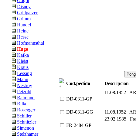
Gogol
Disney
Grillparzer
Grimm
Handel
Heine
Hesse
Hofmannsthal
Hugo
Kafka
Kleist
Kraus
Lessing
Mann
Cód.pedido
Descripción
Nestroy
Petzold
11.08.1952 A
Raimund
DD-0311-GP
Rilke
Rosegger
DD-0311-GG
11.08.1952 A
Schiller
23.02.1985 Fra
Schnitzler
FR-2484-GP
Simenon
Stelzhamer