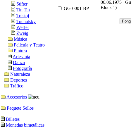
06.06.1975 Gu
Stifter
Block 1)
GG-0001-BP
Tin Tin
Tolstoj
Tucholsky
Werfel
Zweig
Música
Película y Teatro
Pintura
Artesanía
Danza
Fotografía
Naturaleza
Deportes
Tráfico
Accesorios
Paquete Sellos
Billetes
Monedas bimetálicas