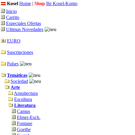
Kosel
Home
|
Shop
Ihr Kosel-Konto
Inicio
Carrito
Especiales Ofertas
Ultimas Novedades
EURO
Suscripciones
Países
Temáticas
Sociedad
Arte
Arquitectura
Escultura
Literatura
Camus
Ebner-Esch.
Fontane
Goethe